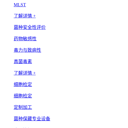
MLST
了解详情 +
菌种安全性评价
药物敏感性
毒力与致病性
真菌毒素
了解详情 +
细胞检定
细胞检定
定制加工
菌种保藏专业设备