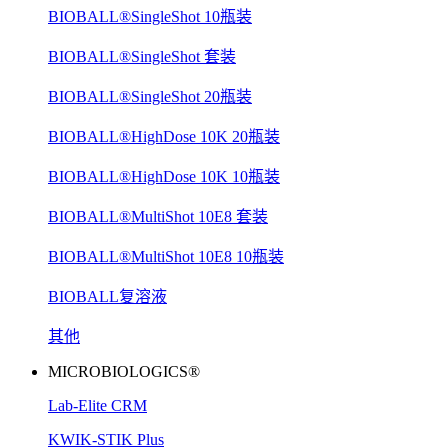
BIOBALL®SingleShot 10瓶装
BIOBALL®SingleShot 套装
BIOBALL®SingleShot 20瓶装
BIOBALL®HighDose 10K 20瓶装
BIOBALL®HighDose 10K 10瓶装
BIOBALL®MultiShot 10E8 套装
BIOBALL®MultiShot 10E8 10瓶装
BIOBALL复溶液
其他
MICROBIOLOGICS®
Lab-Elite CRM
KWIK-STIK Plus