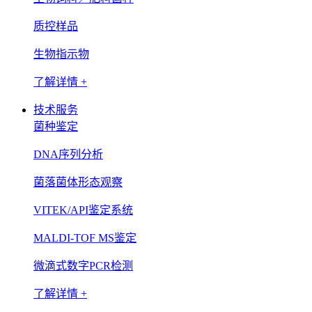
质控样品
生物指示物
了解详情 +
技术服务
菌种鉴定
DNA序列分析
菌落菌体形态观察
VITEK/API鉴定系统
MALDI-TOF MS鉴定
微滴式数字PCR检测
了解详情 +