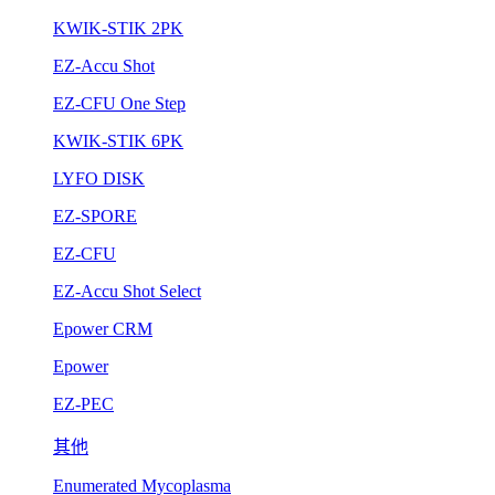
KWIK-STIK 2PK
EZ-Accu Shot
EZ-CFU One Step
KWIK-STIK 6PK
LYFO DISK
EZ-SPORE
EZ-CFU
EZ-Accu Shot Select
Epower CRM
Epower
EZ-PEC
其他
Enumerated Mycoplasma