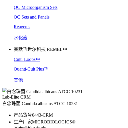
QC Microorganism Sets
QC Sets and Panels
Reagents
水化液
赛默飞世尔科技 REMEL™
Culti-Loops™
Quanti-Cult Plus™
其他
Lab-Elite CRM
白念珠菌 Candida albicans ATCC 10231
产品货号
0443-CRM
生产厂家
MICROBIOLOGICS®