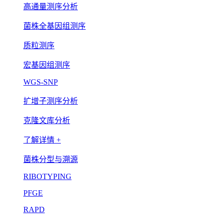
高通量测序分析
菌株全基因组测序
质粒测序
宏基因组测序
WGS-SNP
扩增子测序分析
克隆文库分析
了解详情 +
菌株分型与溯源
RIBOTYPING
PFGE
RAPD