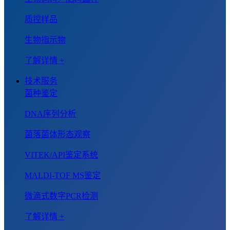
质控样品
生物指示物
了解详情 +
技术服务
菌种鉴定
DNA序列分析
菌落菌体形态观察
VITEK/API鉴定系统
MALDI-TOF MS鉴定
微滴式数字PCR检测
了解详情 +