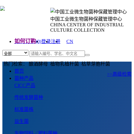
中国工业微生物菌种保藏管理中心
CHINA CENTER OF INDUSTRIAL
CULTURE COLLECTION
如何订购
(0)
登录
注册
CN
EN
热门检索： 酿酒酵母 植物乳植杆菌 枯草芽胞杆菌
首页
>>高级检索
菌种产品
CICC产品
传统发酵菌种
标准菌株
益生菌
生物饲料／肥料菌种