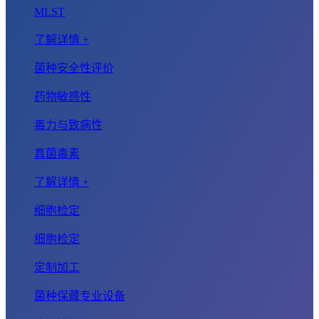
MLST
了解详情 +
菌种安全性评价
药物敏感性
毒力与致病性
真菌毒素
了解详情 +
细胞检定
细胞检定
定制加工
菌种保藏专业设备