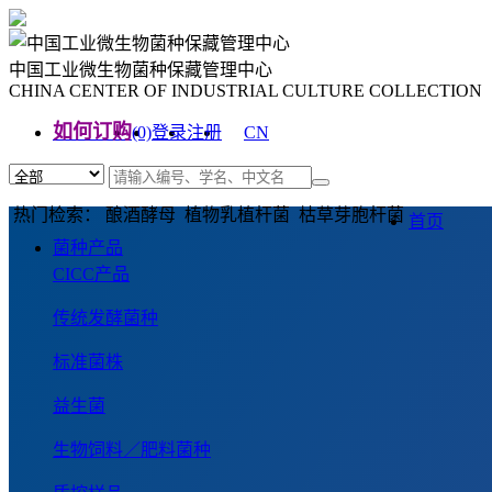
中国工业微生物菌种保藏管理中心
CHINA CENTER OF INDUSTRIAL CULTURE COLLECTION
如何订购
(0)
登录
注册
CN
EN
热门检索： 酿酒酵母 植物乳植杆菌 枯草芽胞杆菌
首页
菌种产品
CICC产品
传统发酵菌种
标准菌株
益生菌
生物饲料／肥料菌种