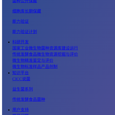
菌种公开保藏
细胞库长期保藏
能力验证
能力验证计划
科研开发
国家工业微生物菌种资源库建设运行
传统发酵食品微生物资源挖掘与评价
微生物精准鉴定与评价
微生物标准样品产品创制
知识平台
CICC说菌
益生菌系列
传统发酵食品菌种
用户支持