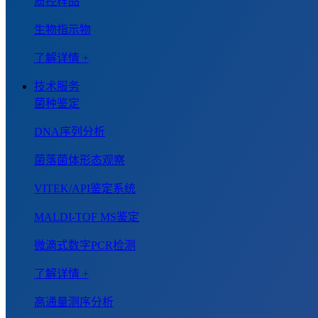
质控样品
生物指示物
了解详情 +
技术服务
菌种鉴定
DNA序列分析
菌落菌体形态观察
VITEK/API鉴定系统
MALDI-TOF MS鉴定
微滴式数字PCR检测
了解详情 +
高通量测序分析