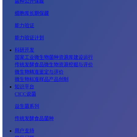
菌种公开保藏
细胞库长期保藏
能力验证
能力验证计划
科研开发
国家工业微生物菌种资源库建设运行
传统发酵食品微生物资源挖掘与评价
微生物精准鉴定与评价
微生物标准样品产品创制
知识平台
CICC说菌
益生菌系列
传统发酵食品菌种
用户支持