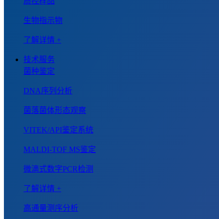
质控样品
生物指示物
了解详情 +
技术服务
菌种鉴定
DNA序列分析
菌落菌体形态观察
VITEK/API鉴定系统
MALDI-TOF MS鉴定
微滴式数字PCR检测
了解详情 +
高通量测序分析