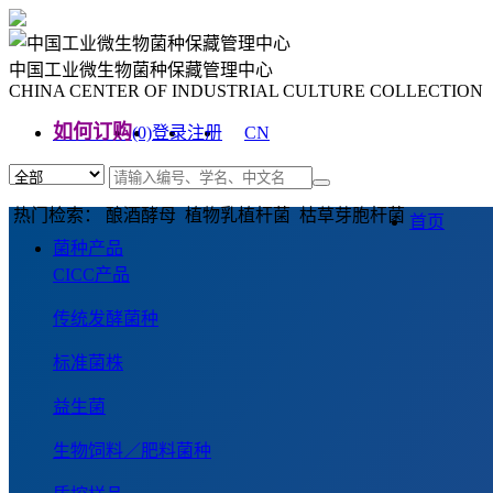
中国工业微生物菌种保藏管理中心
CHINA CENTER OF INDUSTRIAL CULTURE COLLECTION
如何订购
(0)
登录
注册
CN
EN
热门检索： 酿酒酵母 植物乳植杆菌 枯草芽胞杆菌
首页
菌种产品
CICC产品
传统发酵菌种
标准菌株
益生菌
生物饲料／肥料菌种