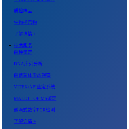
质控样品
生物指示物
了解详情 +
技术服务
菌种鉴定
DNA序列分析
菌落菌体形态观察
VITEK/API鉴定系统
MALDI-TOF MS鉴定
微滴式数字PCR检测
了解详情 +