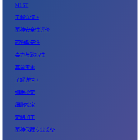
MLST
了解详情 +
菌种安全性评价
药物敏感性
毒力与致病性
真菌毒素
了解详情 +
细胞检定
细胞检定
定制加工
菌种保藏专业设备