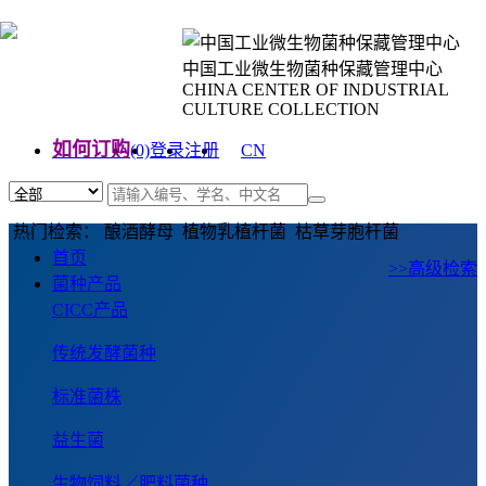
中国工业微生物菌种保藏管理中心
CHINA CENTER OF INDUSTRIAL
CULTURE COLLECTION
如何订购
(0)
登录
注册
CN
EN
热门检索： 酿酒酵母 植物乳植杆菌 枯草芽胞杆菌
首页
>>高级检索
菌种产品
CICC产品
传统发酵菌种
标准菌株
益生菌
生物饲料／肥料菌种