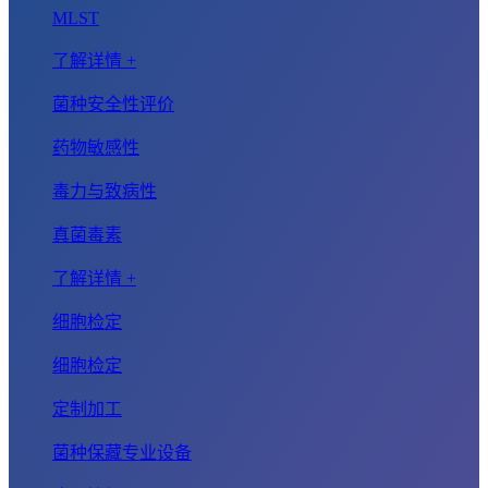
MLST
了解详情 +
菌种安全性评价
药物敏感性
毒力与致病性
真菌毒素
了解详情 +
细胞检定
细胞检定
定制加工
菌种保藏专业设备