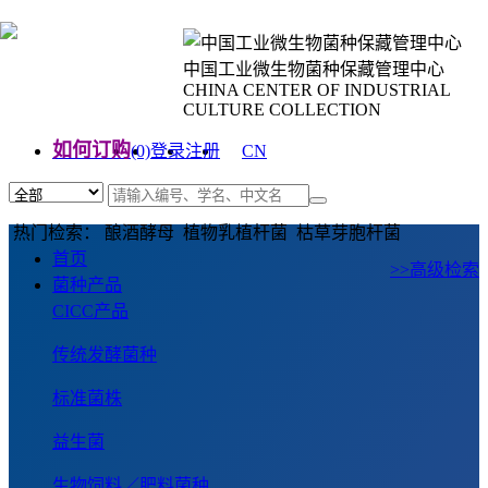
中国工业微生物菌种保藏管理中心
CHINA CENTER OF INDUSTRIAL
CULTURE COLLECTION
如何订购
(0)
登录
注册
CN
EN
热门检索： 酿酒酵母 植物乳植杆菌 枯草芽胞杆菌
首页
>>高级检索
菌种产品
CICC产品
传统发酵菌种
标准菌株
益生菌
生物饲料／肥料菌种