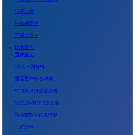
质控样品
生物指示物
了解详情 +
技术服务
菌种鉴定
DNA序列分析
菌落菌体形态观察
VITEK/API鉴定系统
MALDI-TOF MS鉴定
微滴式数字PCR检测
了解详情 +