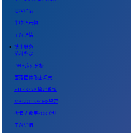
质控样品
生物指示物
了解详情 +
技术服务
菌种鉴定
DNA序列分析
菌落菌体形态观察
VITEK/API鉴定系统
MALDI-TOF MS鉴定
微滴式数字PCR检测
了解详情 +