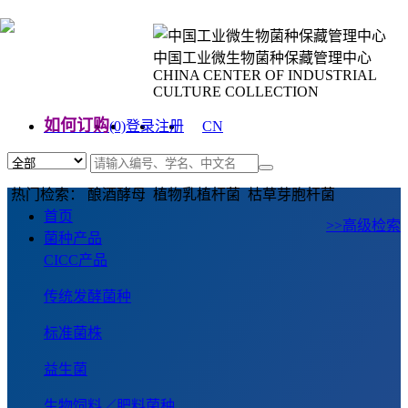
中国工业微生物菌种保藏管理中心
CHINA CENTER OF INDUSTRIAL
CULTURE COLLECTION
如何订购
(0)
登录
注册
CN
EN
热门检索： 酿酒酵母 植物乳植杆菌 枯草芽胞杆菌
首页
>>高级检索
菌种产品
CICC产品
传统发酵菌种
标准菌株
益生菌
生物饲料／肥料菌种