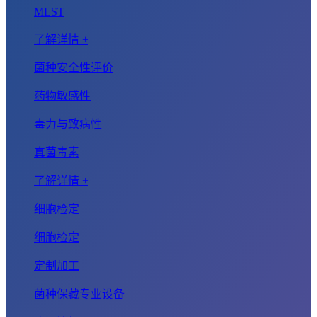
MLST
了解详情 +
菌种安全性评价
药物敏感性
毒力与致病性
真菌毒素
了解详情 +
细胞检定
细胞检定
定制加工
菌种保藏专业设备