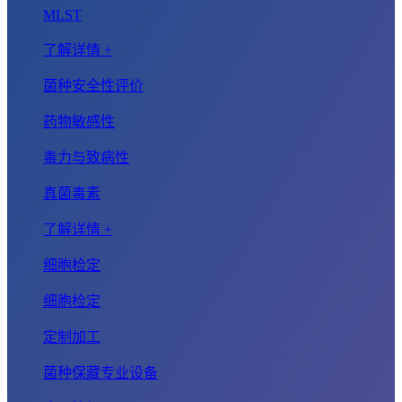
MLST
了解详情 +
菌种安全性评价
药物敏感性
毒力与致病性
真菌毒素
了解详情 +
细胞检定
细胞检定
定制加工
菌种保藏专业设备