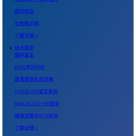
质控样品
生物指示物
了解详情 +
技术服务
菌种鉴定
DNA序列分析
菌落菌体形态观察
VITEK/API鉴定系统
MALDI-TOF MS鉴定
微滴式数字PCR检测
了解详情 +