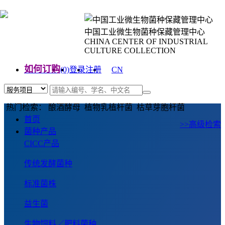
中国工业微生物菌种保藏管理中心
CHINA CENTER OF INDUSTRIAL
CULTURE COLLECTION
如何订购
(0)
登录
注册
CN
EN
热门检索： 酿酒酵母 植物乳植杆菌 枯草芽胞杆菌
首页
>>高级检索
菌种产品
CICC产品
传统发酵菌种
标准菌株
益生菌
生物饲料／肥料菌种