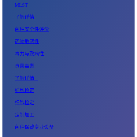
MLST
了解详情 +
菌种安全性评价
药物敏感性
毒力与致病性
真菌毒素
了解详情 +
细胞检定
细胞检定
定制加工
菌种保藏专业设备