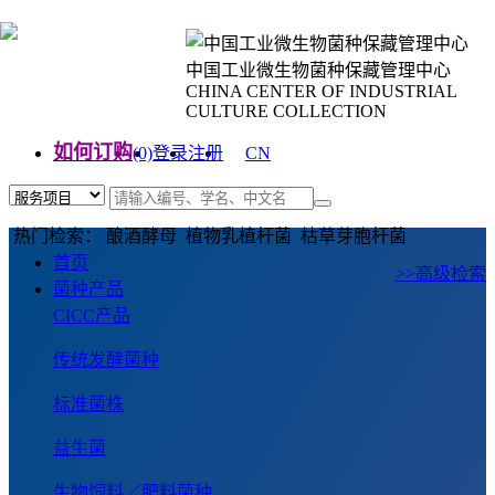
中国工业微生物菌种保藏管理中心
CHINA CENTER OF INDUSTRIAL
CULTURE COLLECTION
如何订购
(0)
登录
注册
CN
EN
热门检索： 酿酒酵母 植物乳植杆菌 枯草芽胞杆菌
首页
>>高级检索
菌种产品
CICC产品
传统发酵菌种
标准菌株
益生菌
生物饲料／肥料菌种