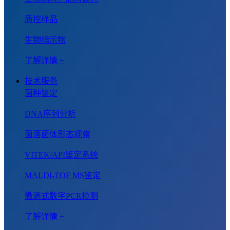
质控样品
生物指示物
了解详情 +
技术服务
菌种鉴定
DNA序列分析
菌落菌体形态观察
VITEK/API鉴定系统
MALDI-TOF MS鉴定
微滴式数字PCR检测
了解详情 +