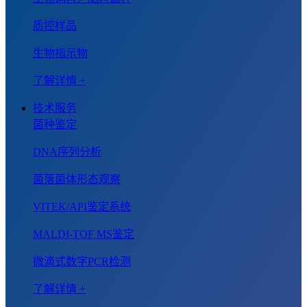
质控样品
生物指示物
了解详情 +
技术服务
菌种鉴定
DNA序列分析
菌落菌体形态观察
VITEK/API鉴定系统
MALDI-TOF MS鉴定
微滴式数字PCR检测
了解详情 +