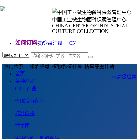
中国工业微生物菌种保藏管理中心
CHINA CENTER OF INDUSTRIAL
CULTURE COLLECTION
如何订购
(0)
登录
注册
CN
EN
热门检索： 酿酒酵母 植物乳植杆菌 枯草芽胞杆菌
首页
>>高级检索
菌种产品
CICC产品
传统发酵菌种
标准菌株
益生菌
生物饲料／肥料菌种