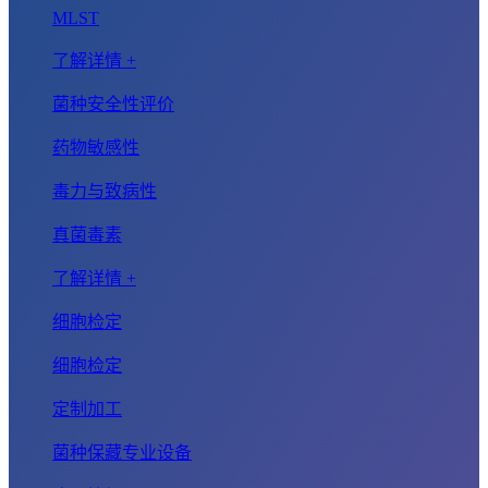
MLST
了解详情 +
菌种安全性评价
药物敏感性
毒力与致病性
真菌毒素
了解详情 +
细胞检定
细胞检定
定制加工
菌种保藏专业设备