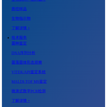
质控样品
生物指示物
了解详情 +
技术服务
菌种鉴定
DNA序列分析
菌落菌体形态观察
VITEK/API鉴定系统
MALDI-TOF MS鉴定
微滴式数字PCR检测
了解详情 +