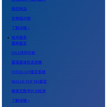
质控样品
生物指示物
了解详情 +
技术服务
菌种鉴定
DNA序列分析
菌落菌体形态观察
VITEK/API鉴定系统
MALDI-TOF MS鉴定
微滴式数字PCR检测
了解详情 +