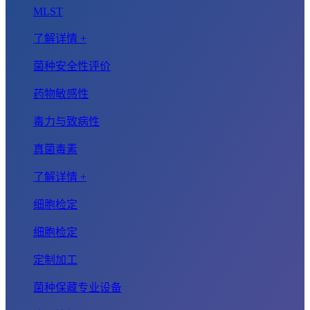
MLST
了解详情 +
菌种安全性评价
药物敏感性
毒力与致病性
真菌毒素
了解详情 +
细胞检定
细胞检定
定制加工
菌种保藏专业设备