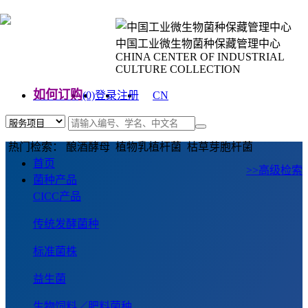
中国工业微生物菌种保藏管理中心
CHINA CENTER OF INDUSTRIAL
CULTURE COLLECTION
如何订购
(0)
登录
注册
CN
EN
热门检索： 酿酒酵母 植物乳植杆菌 枯草芽胞杆菌
首页
>>高级检索
菌种产品
CICC产品
传统发酵菌种
标准菌株
益生菌
生物饲料／肥料菌种