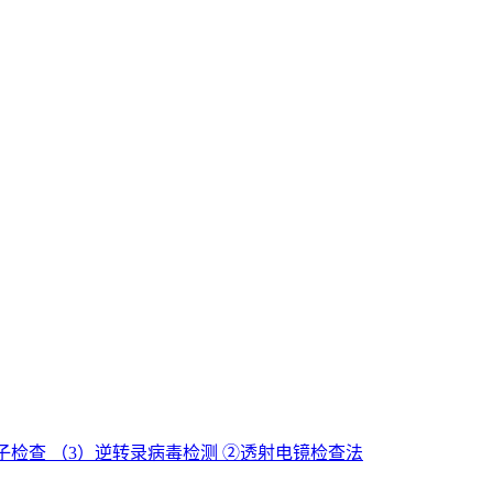
因子检查 （3）逆转录病毒检测 ②透射电镜检查法