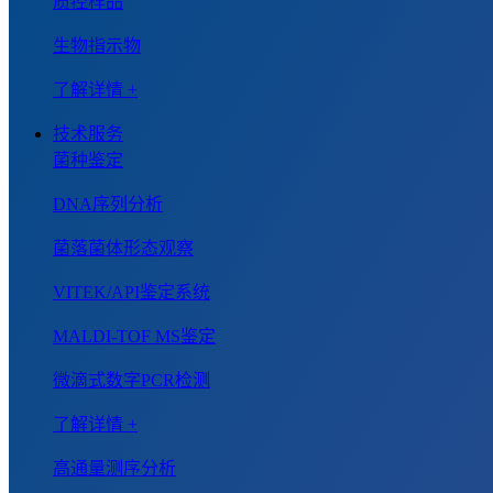
质控样品
生物指示物
了解详情 +
技术服务
菌种鉴定
DNA序列分析
菌落菌体形态观察
VITEK/API鉴定系统
MALDI-TOF MS鉴定
微滴式数字PCR检测
了解详情 +
高通量测序分析