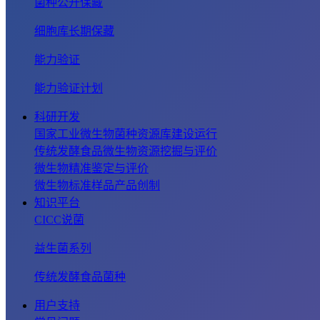
菌种公开保藏
细胞库长期保藏
能力验证
能力验证计划
科研开发
国家工业微生物菌种资源库建设运行
传统发酵食品微生物资源挖掘与评价
微生物精准鉴定与评价
微生物标准样品产品创制
知识平台
CICC说菌
益生菌系列
传统发酵食品菌种
用户支持