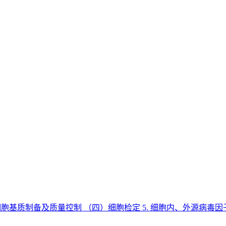
物细胞基质制备及质量控制 （四）细胞检定 5. 细胞内、外源病毒