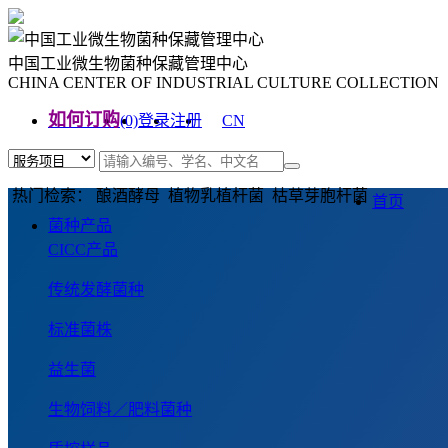
中国工业微生物菌种保藏管理中心
CHINA CENTER OF INDUSTRIAL CULTURE COLLECTION
如何订购
(0)
登录
注册
CN
EN
热门检索： 酿酒酵母 植物乳植杆菌 枯草芽胞杆菌
首页
菌种产品
CICC产品
传统发酵菌种
标准菌株
益生菌
生物饲料／肥料菌种