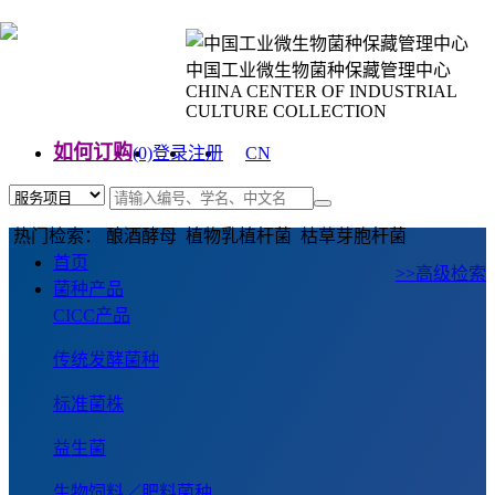
中国工业微生物菌种保藏管理中心
CHINA CENTER OF INDUSTRIAL
CULTURE COLLECTION
如何订购
(0)
登录
注册
CN
EN
热门检索： 酿酒酵母 植物乳植杆菌 枯草芽胞杆菌
首页
>>高级检索
菌种产品
CICC产品
传统发酵菌种
标准菌株
益生菌
生物饲料／肥料菌种