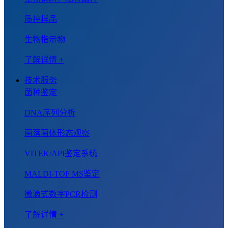
质控样品
生物指示物
了解详情 +
技术服务
菌种鉴定
DNA序列分析
菌落菌体形态观察
VITEK/API鉴定系统
MALDI-TOF MS鉴定
微滴式数字PCR检测
了解详情 +