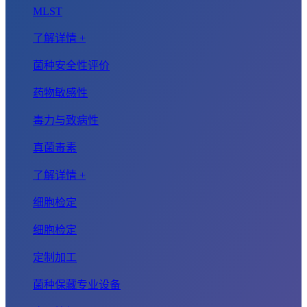
MLST
了解详情 +
菌种安全性评价
药物敏感性
毒力与致病性
真菌毒素
了解详情 +
细胞检定
细胞检定
定制加工
菌种保藏专业设备