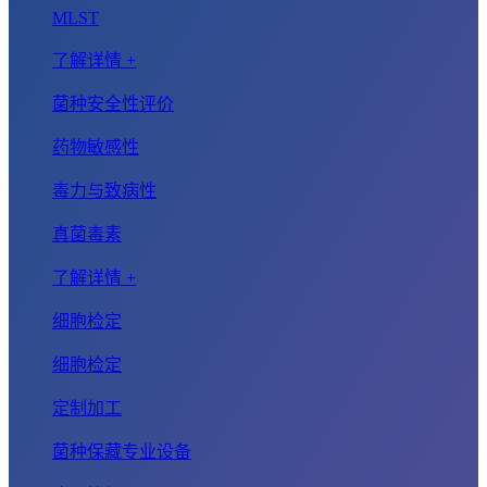
MLST
了解详情 +
菌种安全性评价
药物敏感性
毒力与致病性
真菌毒素
了解详情 +
细胞检定
细胞检定
定制加工
菌种保藏专业设备