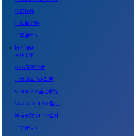
质控样品
生物指示物
了解详情 +
技术服务
菌种鉴定
DNA序列分析
菌落菌体形态观察
VITEK/API鉴定系统
MALDI-TOF MS鉴定
微滴式数字PCR检测
了解详情 +