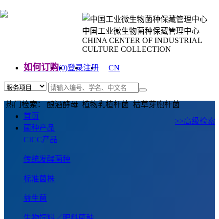
中国工业微生物菌种保藏管理中心
CHINA CENTER OF INDUSTRIAL
CULTURE COLLECTION
如何订购
(0)
登录
注册
CN
EN
热门检索： 酿酒酵母 植物乳植杆菌 枯草芽胞杆菌
首页
>>高级检索
菌种产品
CICC产品
传统发酵菌种
标准菌株
益生菌
生物饲料／肥料菌种