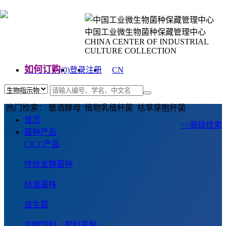
中国工业微生物菌种保藏管理中心
CHINA CENTER OF INDUSTRIAL
CULTURE COLLECTION
如何订购
(0)
登录
注册
CN
EN
热门检索： 酿酒酵母 植物乳植杆菌 枯草芽胞杆菌
首页
>>高级检索
菌种产品
CICC产品
传统发酵菌种
标准菌株
益生菌
生物饲料／肥料菌种