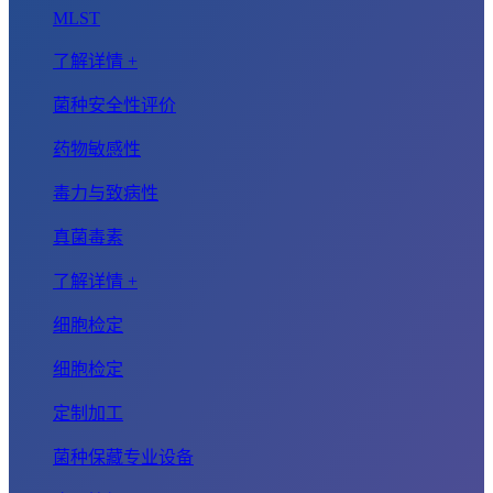
MLST
了解详情 +
菌种安全性评价
药物敏感性
毒力与致病性
真菌毒素
了解详情 +
细胞检定
细胞检定
定制加工
菌种保藏专业设备