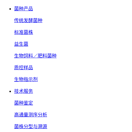
菌种产品
传统发酵菌种
标准菌株
益生菌
生物饲料／肥料菌种
质控样品
生物指示剂
技术服务
菌种鉴定
高通量测序分析
菌株分型与溯源