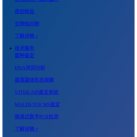
质控样品
生物指示物
了解详情 +
技术服务
菌种鉴定
DNA序列分析
菌落菌体形态观察
VITEK/API鉴定系统
MALDI-TOF MS鉴定
微滴式数字PCR检测
了解详情 +