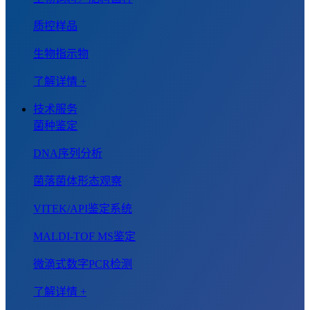
质控样品
生物指示物
了解详情 +
技术服务
菌种鉴定
DNA序列分析
菌落菌体形态观察
VITEK/API鉴定系统
MALDI-TOF MS鉴定
微滴式数字PCR检测
了解详情 +