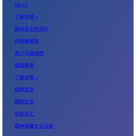
MLST
了解详情 +
菌种安全性评价
药物敏感性
毒力与致病性
真菌毒素
了解详情 +
细胞检定
细胞检定
定制加工
菌种保藏专业设备