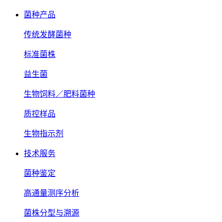
菌种产品
传统发酵菌种
标准菌株
益生菌
生物饲料／肥料菌种
质控样品
生物指示剂
技术服务
菌种鉴定
高通量测序分析
菌株分型与溯源