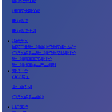
菌种公开保藏
细胞库长期保藏
能力验证
能力验证计划
科研开发
国家工业微生物菌种资源库建设运行
传统发酵食品微生物资源挖掘与评价
微生物精准鉴定与评价
微生物标准样品产品创制
知识平台
CICC说菌
益生菌系列
传统发酵食品菌种
用户支持