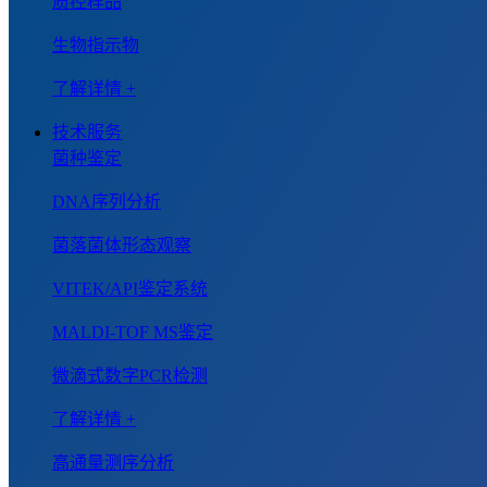
质控样品
生物指示物
了解详情 +
技术服务
菌种鉴定
DNA序列分析
菌落菌体形态观察
VITEK/API鉴定系统
MALDI-TOF MS鉴定
微滴式数字PCR检测
了解详情 +
高通量测序分析