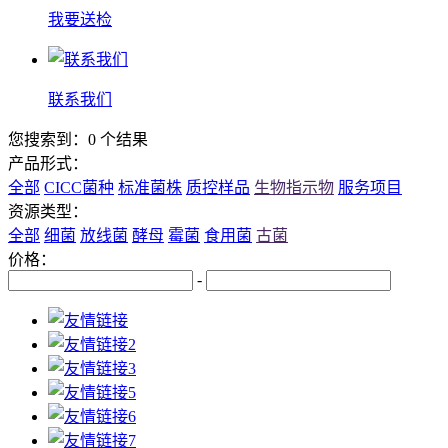
我要送检
联系我们
您搜索到：0 个结果
产品形式：
全部
CICC菌种
标准菌株
质控样品
生物指示物
服务项目
资源类型：
全部
细菌
放线菌
酵母
霉菌
食用菌
古菌
价格：
-