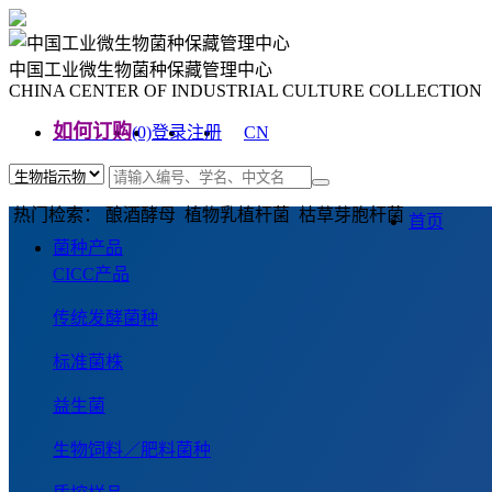
中国工业微生物菌种保藏管理中心
CHINA CENTER OF INDUSTRIAL CULTURE COLLECTION
如何订购
(0)
登录
注册
CN
EN
热门检索： 酿酒酵母 植物乳植杆菌 枯草芽胞杆菌
首页
菌种产品
CICC产品
传统发酵菌种
标准菌株
益生菌
生物饲料／肥料菌种