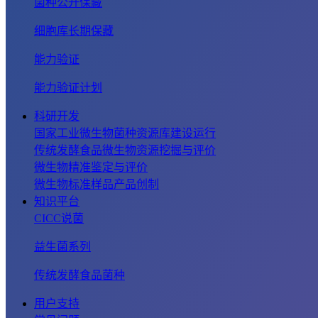
菌种公开保藏
细胞库长期保藏
能力验证
能力验证计划
科研开发
国家工业微生物菌种资源库建设运行
传统发酵食品微生物资源挖掘与评价
微生物精准鉴定与评价
微生物标准样品产品创制
知识平台
CICC说菌
益生菌系列
传统发酵食品菌种
用户支持