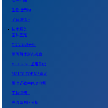
质控样品
生物指示物
了解详情 +
技术服务
菌种鉴定
DNA序列分析
菌落菌体形态观察
VITEK/API鉴定系统
MALDI-TOF MS鉴定
微滴式数字PCR检测
了解详情 +
高通量测序分析