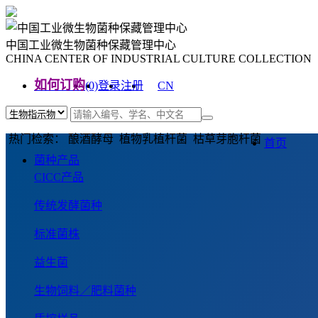
中国工业微生物菌种保藏管理中心
CHINA CENTER OF INDUSTRIAL CULTURE COLLECTION
如何订购
(0)
登录
注册
CN
EN
热门检索： 酿酒酵母 植物乳植杆菌 枯草芽胞杆菌
首页
菌种产品
CICC产品
传统发酵菌种
标准菌株
益生菌
生物饲料／肥料菌种