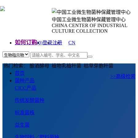
中国工业微生物菌种保藏管理中心
CHINA CENTER OF INDUSTRIAL
CULTURE COLLECTION
如何订购
(0)
登录
注册
CN
EN
热门检索： 酿酒酵母 植物乳植杆菌 枯草芽胞杆菌
首页
>>高级检索
菌种产品
CICC产品
传统发酵菌种
标准菌株
益生菌
生物饲料／肥料菌种