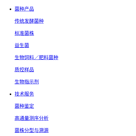
菌种产品
传统发酵菌种
标准菌株
益生菌
生物饲料／肥料菌种
质控样品
生物指示剂
技术服务
菌种鉴定
高通量测序分析
菌株分型与溯源