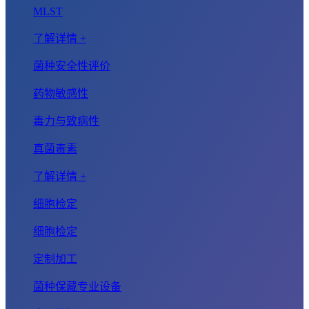
MLST
了解详情 +
菌种安全性评价
药物敏感性
毒力与致病性
真菌毒素
了解详情 +
细胞检定
细胞检定
定制加工
菌种保藏专业设备