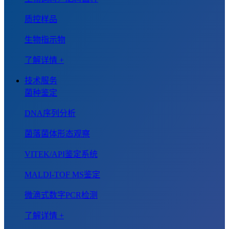
质控样品
生物指示物
了解详情 +
技术服务
菌种鉴定
DNA序列分析
菌落菌体形态观察
VITEK/API鉴定系统
MALDI-TOF MS鉴定
微滴式数字PCR检测
了解详情 +