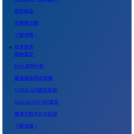
质控样品
生物指示物
了解详情 +
技术服务
菌种鉴定
DNA序列分析
菌落菌体形态观察
VITEK/API鉴定系统
MALDI-TOF MS鉴定
微滴式数字PCR检测
了解详情 +