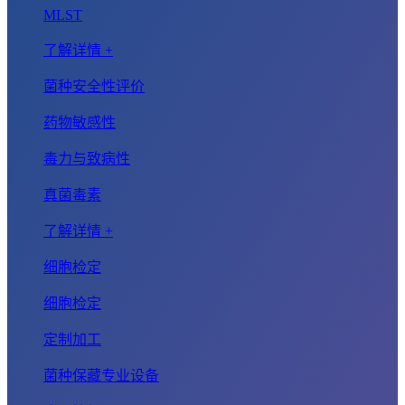
MLST
了解详情 +
菌种安全性评价
药物敏感性
毒力与致病性
真菌毒素
了解详情 +
细胞检定
细胞检定
定制加工
菌种保藏专业设备