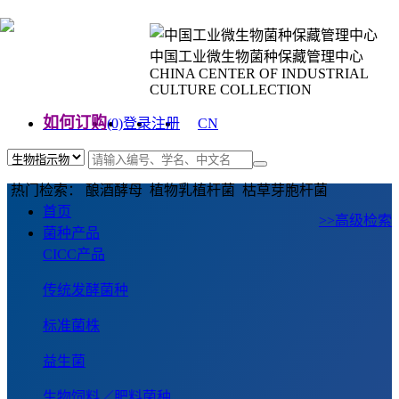
中国工业微生物菌种保藏管理中心
CHINA CENTER OF INDUSTRIAL
CULTURE COLLECTION
如何订购
(0)
登录
注册
CN
EN
热门检索： 酿酒酵母 植物乳植杆菌 枯草芽胞杆菌
首页
>>高级检索
菌种产品
CICC产品
传统发酵菌种
标准菌株
益生菌
生物饲料／肥料菌种