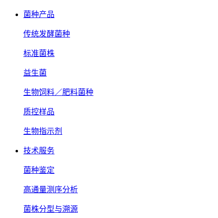
菌种产品
传统发酵菌种
标准菌株
益生菌
生物饲料／肥料菌种
质控样品
生物指示剂
技术服务
菌种鉴定
高通量测序分析
菌株分型与溯源