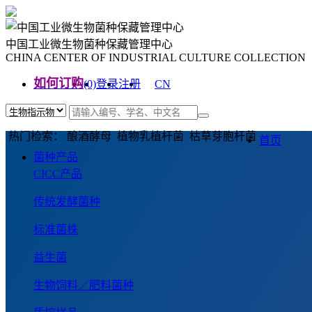
中国工业微生物菌种保藏管理中心
CHINA CENTER OF INDUSTRIAL CULTURE COLLECTION
如何订购
(0)
登录
注册
CN
EN
热门检索： 酿酒酵母 植物乳植杆菌 枯草芽胞杆菌
首页
菌种产品
CICC产品
传统发酵菌种
标准菌株
益生菌
生物饲料／肥料菌种