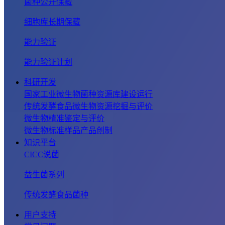
菌种公开保藏
细胞库长期保藏
能力验证
能力验证计划
科研开发
国家工业微生物菌种资源库建设运行
传统发酵食品微生物资源挖掘与评价
微生物精准鉴定与评价
微生物标准样品产品创制
知识平台
CICC说菌
益生菌系列
传统发酵食品菌种
用户支持