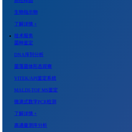
质控样品
生物指示物
了解详情 +
技术服务
菌种鉴定
DNA序列分析
菌落菌体形态观察
VITEK/API鉴定系统
MALDI-TOF MS鉴定
微滴式数字PCR检测
了解详情 +
高通量测序分析