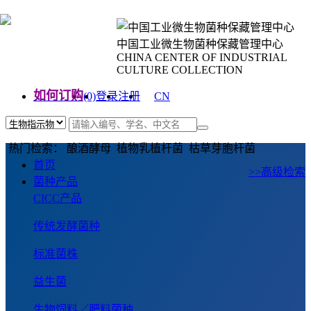
中国工业微生物菌种保藏管理中心
CHINA CENTER OF INDUSTRIAL
CULTURE COLLECTION
如何订购
(0)
登录
注册
CN
EN
热门检索： 酿酒酵母 植物乳植杆菌 枯草芽胞杆菌
首页
>>高级检索
菌种产品
CICC产品
传统发酵菌种
标准菌株
益生菌
生物饲料／肥料菌种