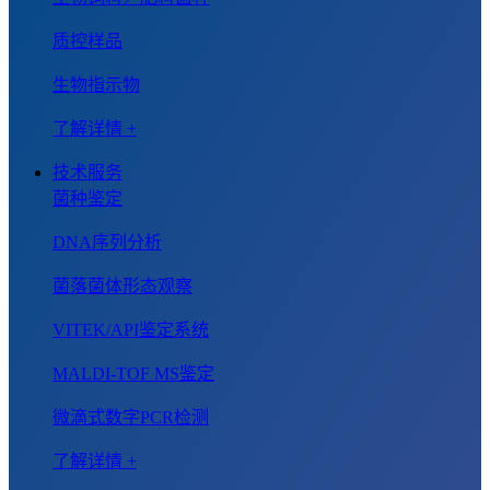
质控样品
生物指示物
了解详情 +
技术服务
菌种鉴定
DNA序列分析
菌落菌体形态观察
VITEK/API鉴定系统
MALDI-TOF MS鉴定
微滴式数字PCR检测
了解详情 +