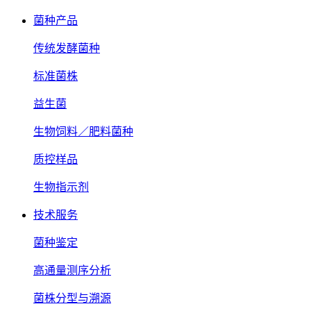
菌种产品
传统发酵菌种
标准菌株
益生菌
生物饲料／肥料菌种
质控样品
生物指示剂
技术服务
菌种鉴定
高通量测序分析
菌株分型与溯源