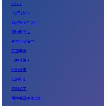
MLST
了解详情 +
菌种安全性评价
药物敏感性
毒力与致病性
真菌毒素
了解详情 +
细胞检定
细胞检定
定制加工
菌种保藏专业设备