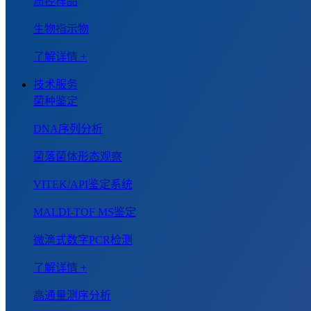
质控样品
生物指示物
了解详情 +
技术服务
菌种鉴定
DNA序列分析
菌落菌体形态观察
VITEK/API鉴定系统
MALDI-TOF MS鉴定
微滴式数字PCR检测
了解详情 +
高通量测序分析