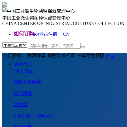
中国工业微生物菌种保藏管理中心
CHINA CENTER OF INDUSTRIAL CULTURE COLLECTION
如何订购
(0)
登录
注册
CN
EN
热门检索： 酿酒酵母 植物乳植杆菌 枯草芽胞杆菌
首页
菌种产品
CICC产品
传统发酵菌种
标准菌株
益生菌
生物饲料／肥料菌种