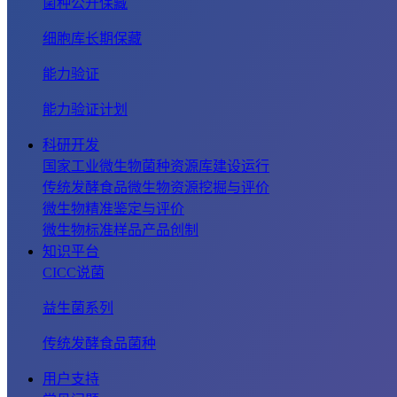
菌种公开保藏
细胞库长期保藏
能力验证
能力验证计划
科研开发
国家工业微生物菌种资源库建设运行
传统发酵食品微生物资源挖掘与评价
微生物精准鉴定与评价
微生物标准样品产品创制
知识平台
CICC说菌
益生菌系列
传统发酵食品菌种
用户支持