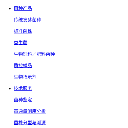
菌种产品
传统发酵菌种
标准菌株
益生菌
生物饲料／肥料菌种
质控样品
生物指示剂
技术服务
菌种鉴定
高通量测序分析
菌株分型与溯源