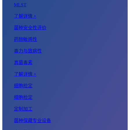
MLST
了解详情 +
菌种安全性评价
药物敏感性
毒力与致病性
真菌毒素
了解详情 +
细胞检定
细胞检定
定制加工
菌种保藏专业设备