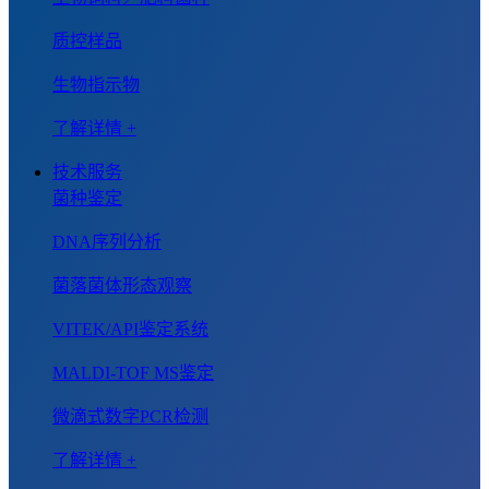
质控样品
生物指示物
了解详情 +
技术服务
菌种鉴定
DNA序列分析
菌落菌体形态观察
VITEK/API鉴定系统
MALDI-TOF MS鉴定
微滴式数字PCR检测
了解详情 +