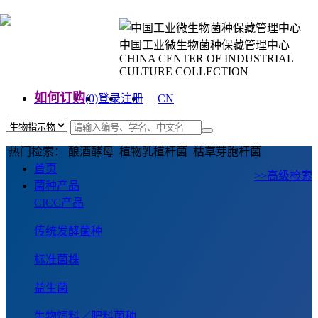
中国工业微生物菌种保藏管理中心
CHINA CENTER OF INDUSTRIAL
CULTURE COLLECTION
如何订购
(0)
登录
注册
CN
EN
热门检索： 酿酒酵母 植物乳植杆菌 枯草芽胞杆菌
首页
>>高级检索
菌种产品
CICC产品
传统发酵菌种
标准菌株
益生菌
生物饲料／肥料菌种