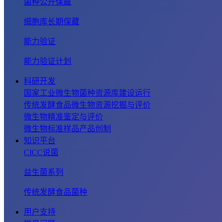
菌种公开保藏
细胞库长期保藏
能力验证
能力验证计划
科研开发
国家工业微生物菌种资源库建设运行
传统发酵食品微生物资源挖掘与评价
微生物精准鉴定与评价
微生物标准样品产品创制
知识平台
CICC说菌
益生菌系列
传统发酵食品菌种
用户支持