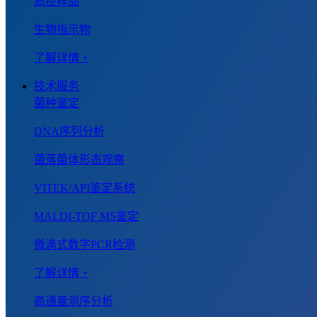
质控样品
生物指示物
了解详情 +
技术服务
菌种鉴定
DNA序列分析
菌落菌体形态观察
VITEK/API鉴定系统
MALDI-TOF MS鉴定
微滴式数字PCR检测
了解详情 +
高通量测序分析