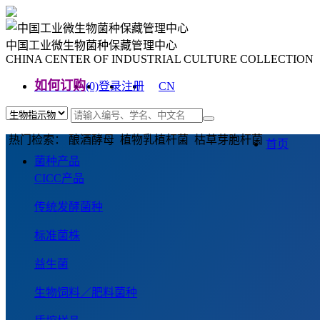
中国工业微生物菌种保藏管理中心
CHINA CENTER OF INDUSTRIAL CULTURE COLLECTION
如何订购
(0)
登录
注册
CN
EN
热门检索： 酿酒酵母 植物乳植杆菌 枯草芽胞杆菌
首页
菌种产品
CICC产品
传统发酵菌种
标准菌株
益生菌
生物饲料／肥料菌种