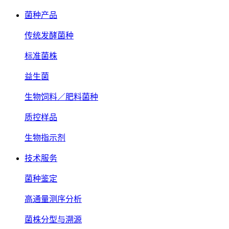
菌种产品
传统发酵菌种
标准菌株
益生菌
生物饲料／肥料菌种
质控样品
生物指示剂
技术服务
菌种鉴定
高通量测序分析
菌株分型与溯源