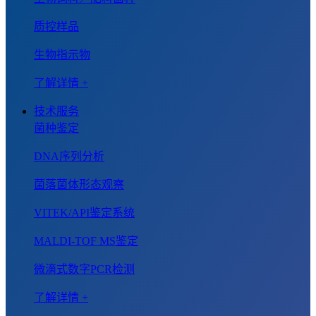
质控样品
生物指示物
了解详情 +
技术服务
菌种鉴定
DNA序列分析
菌落菌体形态观察
VITEK/API鉴定系统
MALDI-TOF MS鉴定
微滴式数字PCR检测
了解详情 +