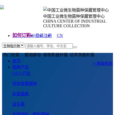
中国工业微生物菌种保藏管理中心
CHINA CENTER OF INDUSTRIAL
CULTURE COLLECTION
如何订购
(0)
登录
注册
CN
EN
热门检索： 酿酒酵母 植物乳植杆菌 枯草芽胞杆菌
首页
>>高级检索
菌种产品
CICC产品
传统发酵菌种
标准菌株
益生菌
生物饲料／肥料菌种