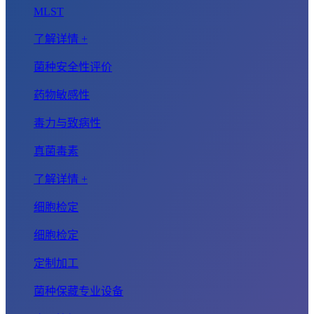
MLST
了解详情 +
菌种安全性评价
药物敏感性
毒力与致病性
真菌毒素
了解详情 +
细胞检定
细胞检定
定制加工
菌种保藏专业设备