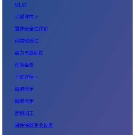
MLST
了解详情 +
菌种安全性评价
药物敏感性
毒力与致病性
真菌毒素
了解详情 +
细胞检定
细胞检定
定制加工
菌种保藏专业设备