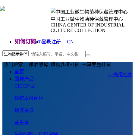
中国工业微生物菌种保藏管理中心
CHINA CENTER OF INDUSTRIAL
CULTURE COLLECTION
如何订购
(0)
登录
注册
CN
EN
热门检索： 酿酒酵母 植物乳植杆菌 枯草芽胞杆菌
首页
>>高级检索
菌种产品
CICC产品
传统发酵菌种
标准菌株
益生菌
生物饲料／肥料菌种