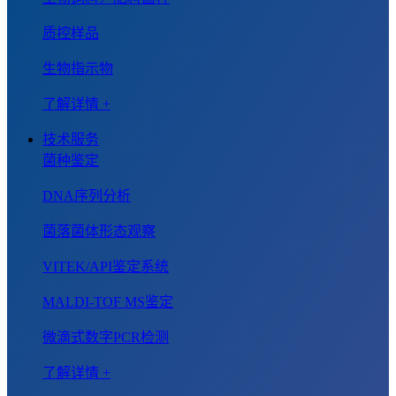
质控样品
生物指示物
了解详情 +
技术服务
菌种鉴定
DNA序列分析
菌落菌体形态观察
VITEK/API鉴定系统
MALDI-TOF MS鉴定
微滴式数字PCR检测
了解详情 +