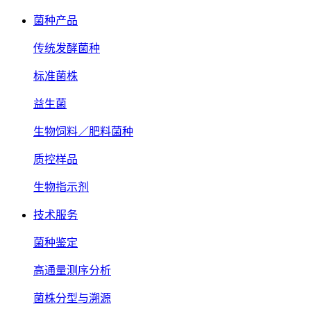
菌种产品
传统发酵菌种
标准菌株
益生菌
生物饲料／肥料菌种
质控样品
生物指示剂
技术服务
菌种鉴定
高通量测序分析
菌株分型与溯源