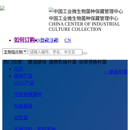
中国工业微生物菌种保藏管理中心
CHINA CENTER OF INDUSTRIAL
CULTURE COLLECTION
如何订购
(0)
登录
注册
CN
EN
热门检索： 酿酒酵母 植物乳植杆菌 枯草芽胞杆菌
首页
>>高级检索
菌种产品
CICC产品
传统发酵菌种
标准菌株
益生菌
生物饲料／肥料菌种