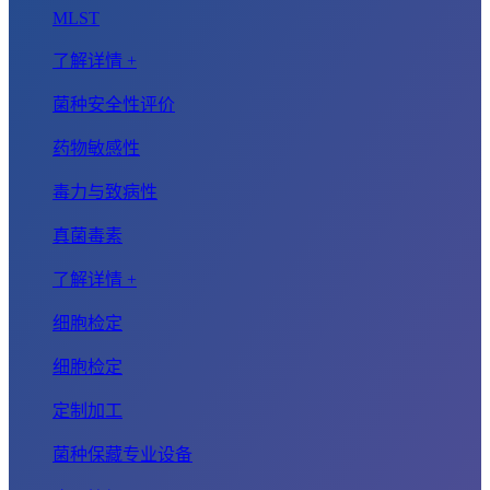
MLST
了解详情 +
菌种安全性评价
药物敏感性
毒力与致病性
真菌毒素
了解详情 +
细胞检定
细胞检定
定制加工
菌种保藏专业设备