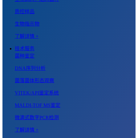
质控样品
生物指示物
了解详情 +
技术服务
菌种鉴定
DNA序列分析
菌落菌体形态观察
VITEK/API鉴定系统
MALDI-TOF MS鉴定
微滴式数字PCR检测
了解详情 +