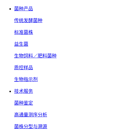
菌种产品
传统发酵菌种
标准菌株
益生菌
生物饲料／肥料菌种
质控样品
生物指示剂
技术服务
菌种鉴定
高通量测序分析
菌株分型与溯源