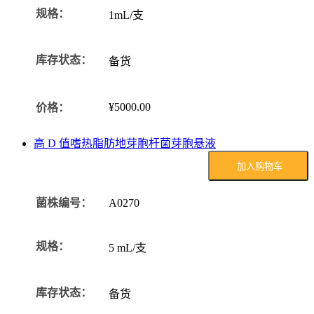
规格：
1mL/支
库存状态：
备货
¥5000.00
价格：
高 D 值嗜热脂肪地芽胞杆菌芽胞悬液
加入购物车
菌株编号：
A0270
规格：
5 mL/支
库存状态：
备货