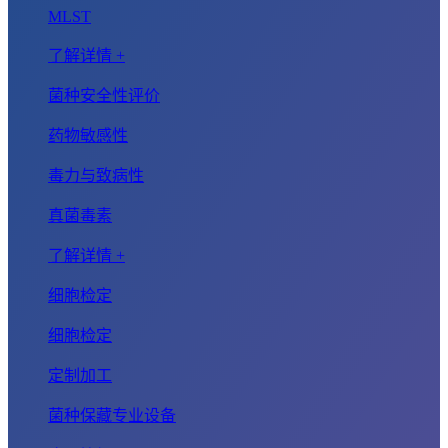
MLST
了解详情 +
菌种安全性评价
药物敏感性
毒力与致病性
真菌毒素
了解详情 +
细胞检定
细胞检定
定制加工
菌种保藏专业设备