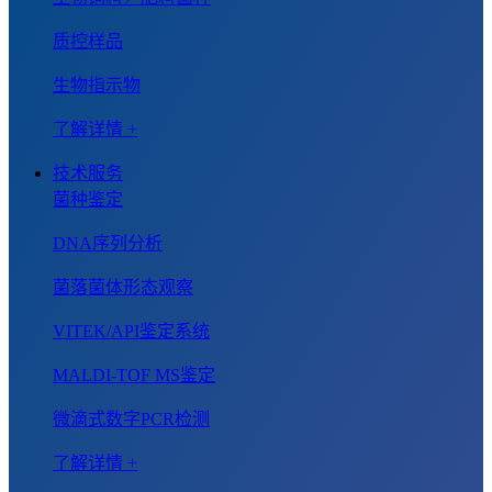
质控样品
生物指示物
了解详情 +
技术服务
菌种鉴定
DNA序列分析
菌落菌体形态观察
VITEK/API鉴定系统
MALDI-TOF MS鉴定
微滴式数字PCR检测
了解详情 +