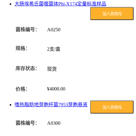
大肠埃希氏菌噬菌体Phi-X174定量标准样品
加入购物车
菌株编号：
A0250
规格：
2支/盒
库存状态：
现货
¥4000.00
价格：
嗜热脂肪地芽胞杆菌7953芽胞悬液
加入购物车
菌株编号：
A0300