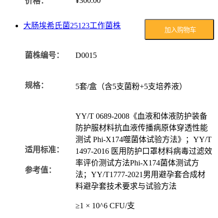
¥300.00
价格：
大肠埃希氏菌25123工作菌株
加入购物车
菌株编号：
D0015
规格：
5套/盒（含5支菌粉+5支培养液）
YY/T 0689-2008《血液和体液防护装备
防护服材料抗血液传播病原体穿透性能
测试 Phi-X174噬菌体试验方法》；YY/T
适用标准：
1497-2016 医用防护口罩材料病毒过滤效
率评价测试方法Phi-X174菌体测试方
参考值：
法；YY/T1777-2021男用避孕套合成材
料避孕套技术要求与试验方法
≥1 × 10^6 CFU/支