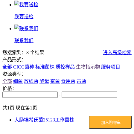
我要送检
联系我们
您搜索到：8 个结果
进入高级检索
产品形式：
全部
CICC菌种
标准菌株
质控样品
生物指示物
服务项目
资源类型：
全部
细菌
放线菌
酵母
霉菌
食用菌
古菌
价格：
-
共1页 现在第1页
大肠埃希氏菌25123工作菌株
加入购物车