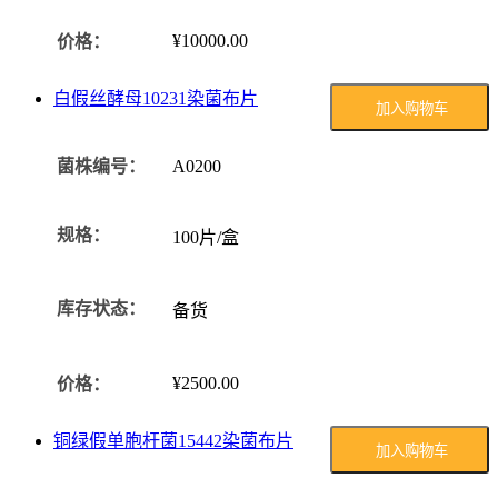
¥10000.00
价格：
白假丝酵母10231染菌布片
加入购物车
菌株编号：
A0200
规格：
100片/盒
库存状态：
备货
¥2500.00
价格：
铜绿假单胞杆菌15442染菌布片
加入购物车