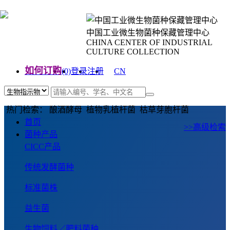
中国工业微生物菌种保藏管理中心
CHINA CENTER OF INDUSTRIAL
CULTURE COLLECTION
如何订购
(0)
登录
注册
CN
EN
热门检索： 酿酒酵母 植物乳植杆菌 枯草芽胞杆菌
首页
>>高级检索
菌种产品
CICC产品
传统发酵菌种
标准菌株
益生菌
生物饲料／肥料菌种