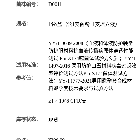
菌株编号：
D0011
规格：
1套/盒（含1支菌粉+1支培养液）
YY/T 0689-2008《血液和体液防护装备
防护服材料抗血液传播病原体穿透性能
测试 Phi-X174噬菌体试验方法》；YY/T
适用标准：
1497-2016 医用防护口罩材料病毒过滤效
率评价测试方法Phi-X174菌体测试方
参考值：
法；YY/T1777-2021男用避孕套合成材
料避孕套技术要求与试验方法
≥1 × 10^6 CFU/支
库存状态：
现货