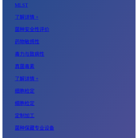
MLST
了解详情 +
菌种安全性评价
药物敏感性
毒力与致病性
真菌毒素
了解详情 +
细胞检定
细胞检定
定制加工
菌种保藏专业设备