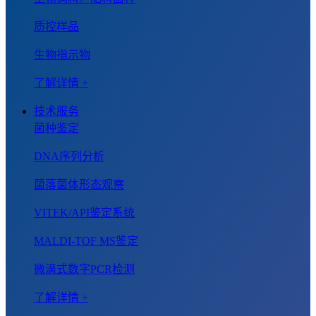
质控样品
生物指示物
了解详情 +
技术服务
菌种鉴定
DNA序列分析
菌落菌体形态观察
VITEK/API鉴定系统
MALDI-TOF MS鉴定
微滴式数字PCR检测
了解详情 +