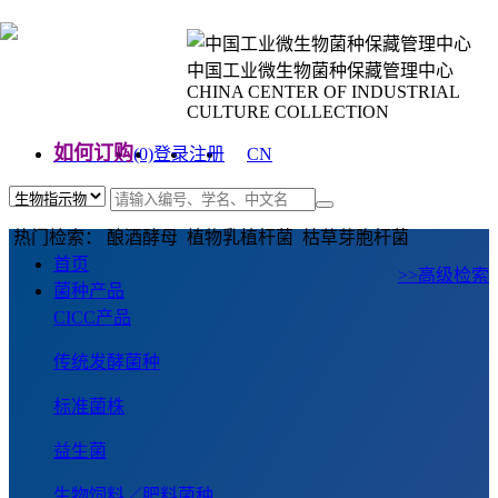
中国工业微生物菌种保藏管理中心
CHINA CENTER OF INDUSTRIAL
CULTURE COLLECTION
如何订购
(0)
登录
注册
CN
EN
热门检索： 酿酒酵母 植物乳植杆菌 枯草芽胞杆菌
首页
>>高级检索
菌种产品
CICC产品
传统发酵菌种
标准菌株
益生菌
生物饲料／肥料菌种