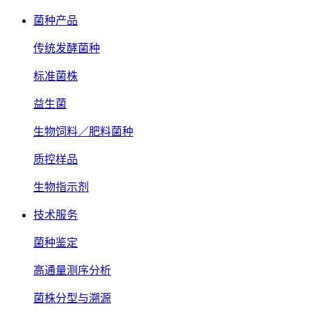
菌种产品
传统发酵菌种
标准菌株
益生菌
生物饲料／肥料菌种
质控样品
生物指示剂
技术服务
菌种鉴定
高通量测序分析
菌株分型与溯源