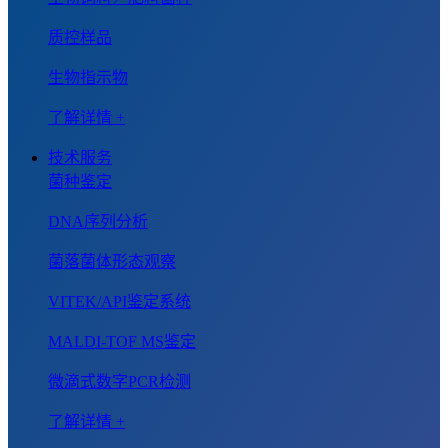
质控样品
生物指示物
了解详情 +
技术服务
菌种鉴定
DNA序列分析
菌落菌体形态观察
VITEK/API鉴定系统
MALDI-TOF MS鉴定
微滴式数字PCR检测
了解详情 +