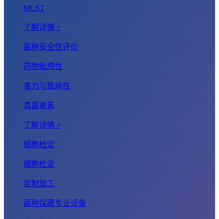
MLST
了解详情 +
菌种安全性评价
药物敏感性
毒力与致病性
真菌毒素
了解详情 +
细胞检定
细胞检定
定制加工
菌种保藏专业设备