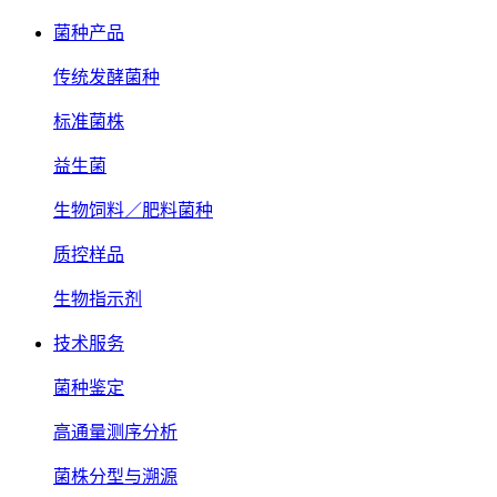
菌种产品
传统发酵菌种
标准菌株
益生菌
生物饲料／肥料菌种
质控样品
生物指示剂
技术服务
菌种鉴定
高通量测序分析
菌株分型与溯源