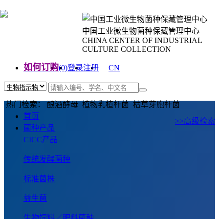
中国工业微生物菌种保藏管理中心
CHINA CENTER OF INDUSTRIAL
CULTURE COLLECTION
如何订购
(0)
登录
注册
CN
EN
热门检索： 酿酒酵母 植物乳植杆菌 枯草芽胞杆菌
首页
>>高级检索
菌种产品
CICC产品
传统发酵菌种
标准菌株
益生菌
生物饲料／肥料菌种