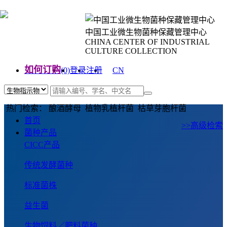
中国工业微生物菌种保藏管理中心
CHINA CENTER OF INDUSTRIAL
CULTURE COLLECTION
如何订购
(0)
登录
注册
CN
EN
热门检索： 酿酒酵母 植物乳植杆菌 枯草芽胞杆菌
首页
>>高级检索
菌种产品
CICC产品
传统发酵菌种
标准菌株
益生菌
生物饲料／肥料菌种