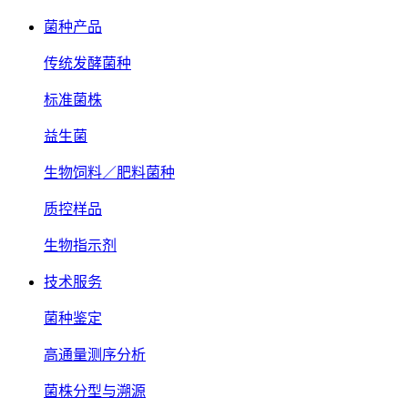
菌种产品
传统发酵菌种
标准菌株
益生菌
生物饲料／肥料菌种
质控样品
生物指示剂
技术服务
菌种鉴定
高通量测序分析
菌株分型与溯源