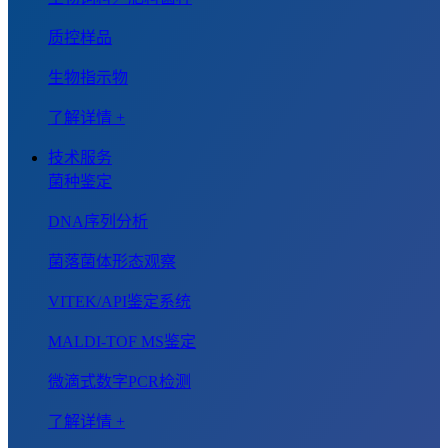
质控样品
生物指示物
了解详情 +
技术服务
菌种鉴定
DNA序列分析
菌落菌体形态观察
VITEK/API鉴定系统
MALDI-TOF MS鉴定
微滴式数字PCR检测
了解详情 +