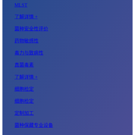
MLST
了解详情 +
菌种安全性评价
药物敏感性
毒力与致病性
真菌毒素
了解详情 +
细胞检定
细胞检定
定制加工
菌种保藏专业设备