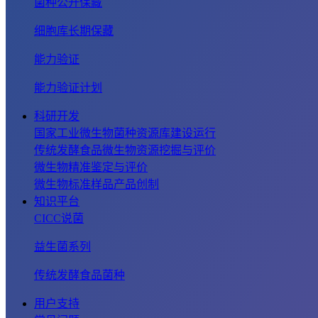
菌种公开保藏
细胞库长期保藏
能力验证
能力验证计划
科研开发
国家工业微生物菌种资源库建设运行
传统发酵食品微生物资源挖掘与评价
微生物精准鉴定与评价
微生物标准样品产品创制
知识平台
CICC说菌
益生菌系列
传统发酵食品菌种
用户支持