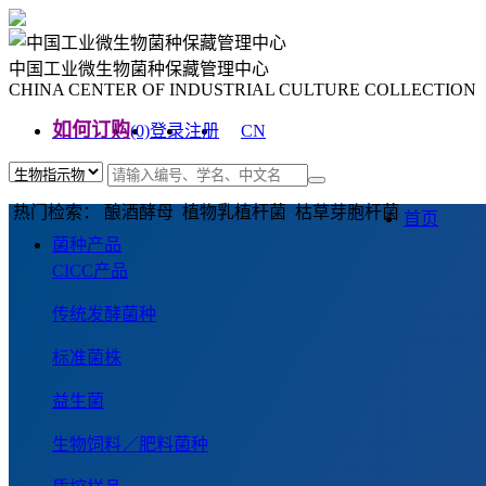
中国工业微生物菌种保藏管理中心
CHINA CENTER OF INDUSTRIAL CULTURE COLLECTION
如何订购
(0)
登录
注册
CN
EN
热门检索： 酿酒酵母 植物乳植杆菌 枯草芽胞杆菌
首页
菌种产品
CICC产品
传统发酵菌种
标准菌株
益生菌
生物饲料／肥料菌种