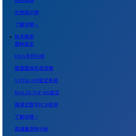
质控样品
生物指示物
了解详情 +
技术服务
菌种鉴定
DNA序列分析
菌落菌体形态观察
VITEK/API鉴定系统
MALDI-TOF MS鉴定
微滴式数字PCR检测
了解详情 +
高通量测序分析