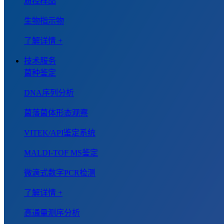
质控样品
生物指示物
了解详情 +
技术服务
菌种鉴定
DNA序列分析
菌落菌体形态观察
VITEK/API鉴定系统
MALDI-TOF MS鉴定
微滴式数字PCR检测
了解详情 +
高通量测序分析