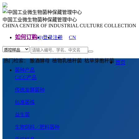
中国工业微生物菌种保藏管理中心
CHINA CENTER OF INDUSTRIAL CULTURE COLLECTION
如何订购
(0)
登录
注册
CN
EN
热门检索： 酿酒酵母 植物乳植杆菌 枯草芽胞杆菌
首页
菌种产品
CICC产品
传统发酵菌种
标准菌株
益生菌
生物饲料／肥料菌种