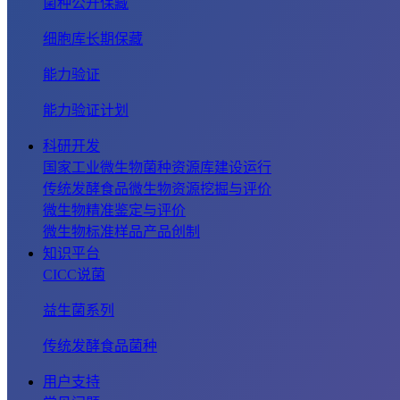
菌种公开保藏
细胞库长期保藏
能力验证
能力验证计划
科研开发
国家工业微生物菌种资源库建设运行
传统发酵食品微生物资源挖掘与评价
微生物精准鉴定与评价
微生物标准样品产品创制
知识平台
CICC说菌
益生菌系列
传统发酵食品菌种
用户支持