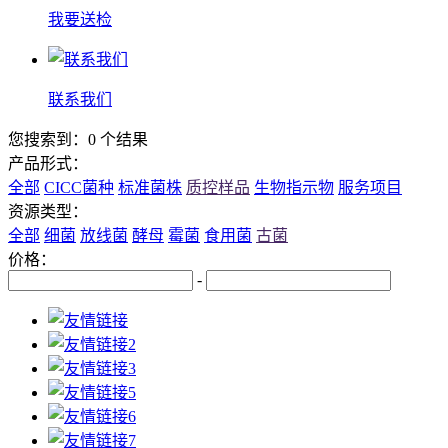
我要送检
联系我们
您搜索到：0 个结果
产品形式：
全部
CICC菌种
标准菌株
质控样品
生物指示物
服务项目
资源类型：
全部
细菌
放线菌
酵母
霉菌
食用菌
古菌
价格：
-