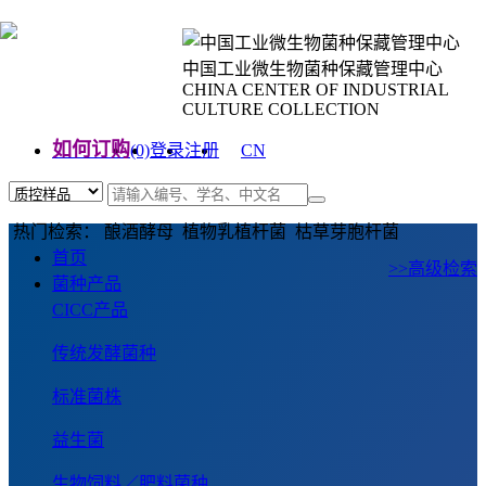
中国工业微生物菌种保藏管理中心
CHINA CENTER OF INDUSTRIAL
CULTURE COLLECTION
如何订购
(0)
登录
注册
CN
EN
热门检索： 酿酒酵母 植物乳植杆菌 枯草芽胞杆菌
首页
>>高级检索
菌种产品
CICC产品
传统发酵菌种
标准菌株
益生菌
生物饲料／肥料菌种