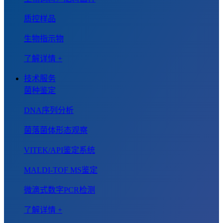
质控样品
生物指示物
了解详情 +
技术服务
菌种鉴定
DNA序列分析
菌落菌体形态观察
VITEK/API鉴定系统
MALDI-TOF MS鉴定
微滴式数字PCR检测
了解详情 +