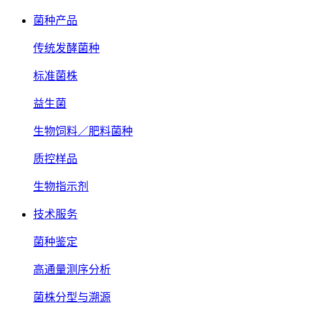
菌种产品
传统发酵菌种
标准菌株
益生菌
生物饲料／肥料菌种
质控样品
生物指示剂
技术服务
菌种鉴定
高通量测序分析
菌株分型与溯源