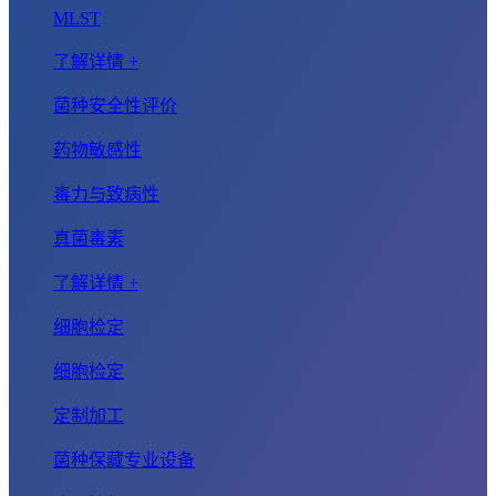
MLST
了解详情 +
菌种安全性评价
药物敏感性
毒力与致病性
真菌毒素
了解详情 +
细胞检定
细胞检定
定制加工
菌种保藏专业设备