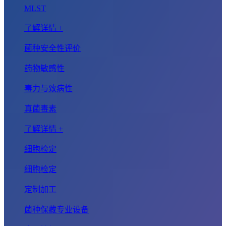
MLST
了解详情 +
菌种安全性评价
药物敏感性
毒力与致病性
真菌毒素
了解详情 +
细胞检定
细胞检定
定制加工
菌种保藏专业设备