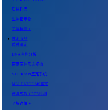
质控样品
生物指示物
了解详情 +
技术服务
菌种鉴定
DNA序列分析
菌落菌体形态观察
VITEK/API鉴定系统
MALDI-TOF MS鉴定
微滴式数字PCR检测
了解详情 +