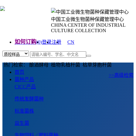
中国工业微生物菌种保藏管理中心
CHINA CENTER OF INDUSTRIAL
CULTURE COLLECTION
如何订购
(0)
登录
注册
CN
EN
热门检索： 酿酒酵母 植物乳植杆菌 枯草芽胞杆菌
首页
>>高级检索
菌种产品
CICC产品
传统发酵菌种
标准菌株
益生菌
生物饲料／肥料菌种