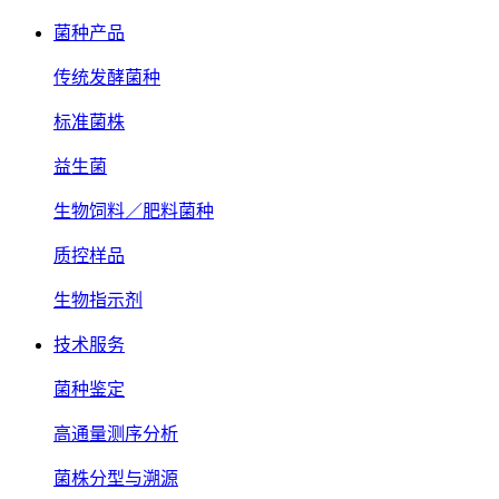
菌种产品
传统发酵菌种
标准菌株
益生菌
生物饲料／肥料菌种
质控样品
生物指示剂
技术服务
菌种鉴定
高通量测序分析
菌株分型与溯源