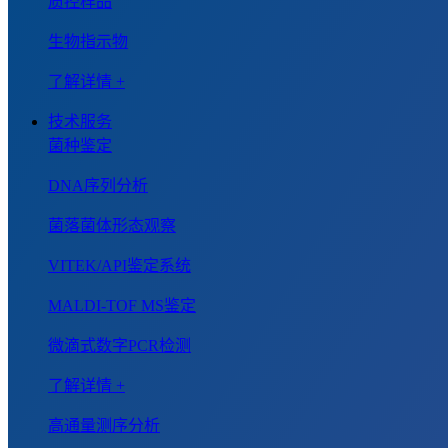
质控样品
生物指示物
了解详情 +
技术服务
菌种鉴定
DNA序列分析
菌落菌体形态观察
VITEK/API鉴定系统
MALDI-TOF MS鉴定
微滴式数字PCR检测
了解详情 +
高通量测序分析