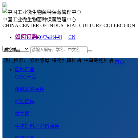
中国工业微生物菌种保藏管理中心
CHINA CENTER OF INDUSTRIAL CULTURE COLLECTION
如何订购
(0)
登录
注册
CN
EN
热门检索： 酿酒酵母 植物乳植杆菌 枯草芽胞杆菌
首页
菌种产品
CICC产品
传统发酵菌种
标准菌株
益生菌
生物饲料／肥料菌种