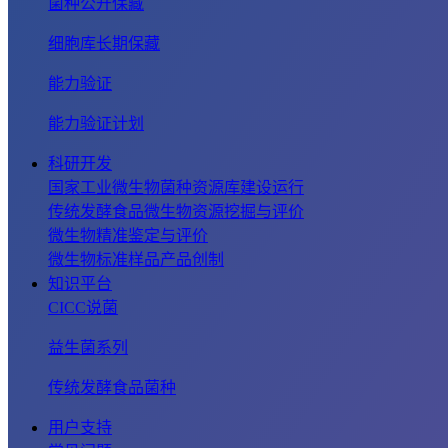
菌种公开保藏
细胞库长期保藏
能力验证
能力验证计划
科研开发
国家工业微生物菌种资源库建设运行
传统发酵食品微生物资源挖掘与评价
微生物精准鉴定与评价
微生物标准样品产品创制
知识平台
CICC说菌
益生菌系列
传统发酵食品菌种
用户支持