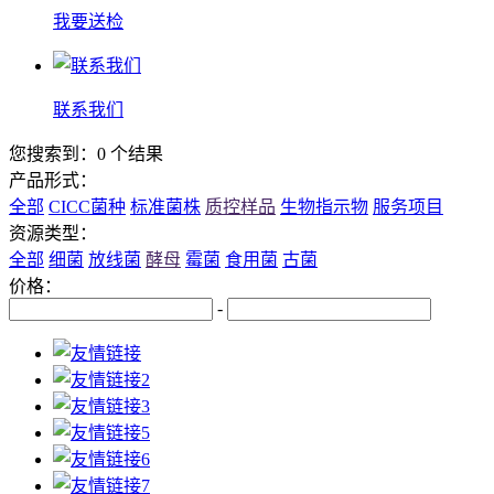
我要送检
联系我们
您搜索到：0 个结果
产品形式：
全部
CICC菌种
标准菌株
质控样品
生物指示物
服务项目
资源类型：
全部
细菌
放线菌
酵母
霉菌
食用菌
古菌
价格：
-