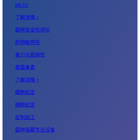
MLST
了解详情 +
菌种安全性评价
药物敏感性
毒力与致病性
真菌毒素
了解详情 +
细胞检定
细胞检定
定制加工
菌种保藏专业设备