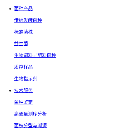
菌种产品
传统发酵菌种
标准菌株
益生菌
生物饲料／肥料菌种
质控样品
生物指示剂
技术服务
菌种鉴定
高通量测序分析
菌株分型与溯源