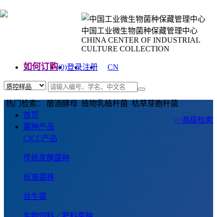
中国工业微生物菌种保藏管理中心
CHINA CENTER OF INDUSTRIAL
CULTURE COLLECTION
如何订购
(0)
登录
注册
CN
EN
热门检索： 酿酒酵母 植物乳植杆菌 枯草芽胞杆菌
首页
>>高级检索
菌种产品
CICC产品
传统发酵菌种
标准菌株
益生菌
生物饲料／肥料菌种