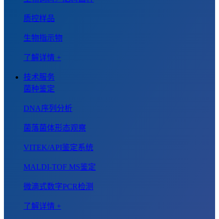
质控样品
生物指示物
了解详情 +
技术服务
菌种鉴定
DNA序列分析
菌落菌体形态观察
VITEK/API鉴定系统
MALDI-TOF MS鉴定
微滴式数字PCR检测
了解详情 +