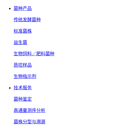
菌种产品
传统发酵菌种
标准菌株
益生菌
生物饲料／肥料菌种
质控样品
生物指示剂
技术服务
菌种鉴定
高通量测序分析
菌株分型与溯源