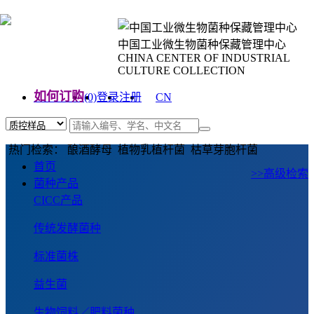
中国工业微生物菌种保藏管理中心
CHINA CENTER OF INDUSTRIAL
CULTURE COLLECTION
如何订购
(0)
登录
注册
CN
EN
热门检索： 酿酒酵母 植物乳植杆菌 枯草芽胞杆菌
首页
>>高级检索
菌种产品
CICC产品
传统发酵菌种
标准菌株
益生菌
生物饲料／肥料菌种