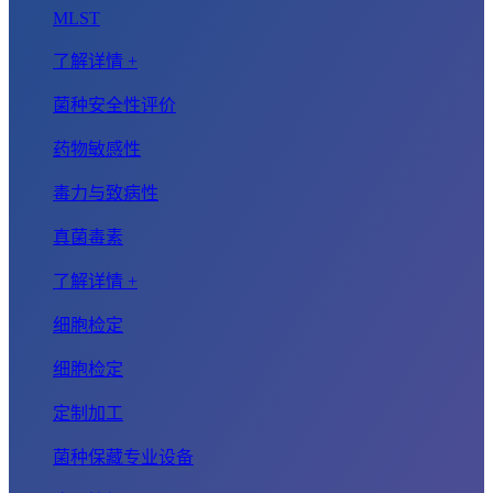
MLST
了解详情 +
菌种安全性评价
药物敏感性
毒力与致病性
真菌毒素
了解详情 +
细胞检定
细胞检定
定制加工
菌种保藏专业设备