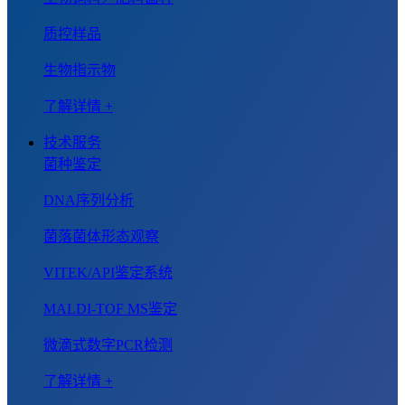
质控样品
生物指示物
了解详情 +
技术服务
菌种鉴定
DNA序列分析
菌落菌体形态观察
VITEK/API鉴定系统
MALDI-TOF MS鉴定
微滴式数字PCR检测
了解详情 +