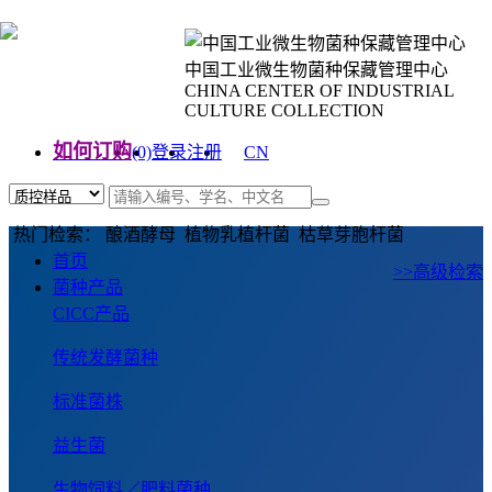
中国工业微生物菌种保藏管理中心
CHINA CENTER OF INDUSTRIAL
CULTURE COLLECTION
如何订购
(0)
登录
注册
CN
EN
热门检索： 酿酒酵母 植物乳植杆菌 枯草芽胞杆菌
首页
>>高级检索
菌种产品
CICC产品
传统发酵菌种
标准菌株
益生菌
生物饲料／肥料菌种