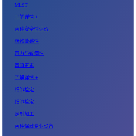
MLST
了解详情 +
菌种安全性评价
药物敏感性
毒力与致病性
真菌毒素
了解详情 +
细胞检定
细胞检定
定制加工
菌种保藏专业设备