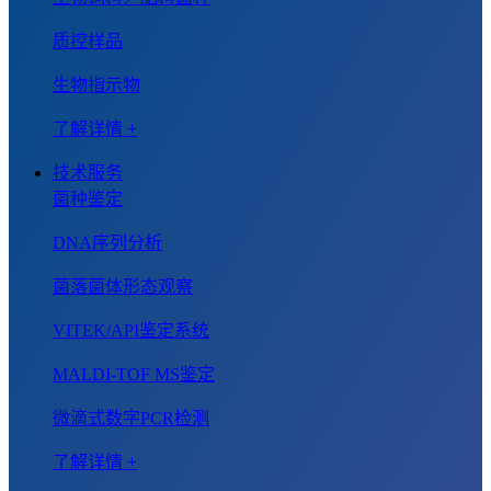
质控样品
生物指示物
了解详情 +
技术服务
菌种鉴定
DNA序列分析
菌落菌体形态观察
VITEK/API鉴定系统
MALDI-TOF MS鉴定
微滴式数字PCR检测
了解详情 +