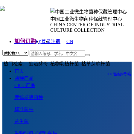
中国工业微生物菌种保藏管理中心
CHINA CENTER OF INDUSTRIAL
CULTURE COLLECTION
如何订购
(0)
登录
注册
CN
EN
热门检索： 酿酒酵母 植物乳植杆菌 枯草芽胞杆菌
首页
>>高级检索
菌种产品
CICC产品
传统发酵菌种
标准菌株
益生菌
生物饲料／肥料菌种