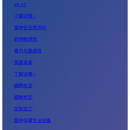
MLST
了解详情 +
菌种安全性评价
药物敏感性
毒力与致病性
真菌毒素
了解详情 +
细胞检定
细胞检定
定制加工
菌种保藏专业设备