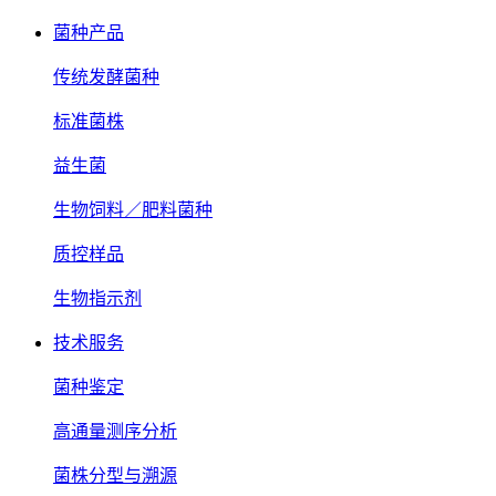
菌种产品
传统发酵菌种
标准菌株
益生菌
生物饲料／肥料菌种
质控样品
生物指示剂
技术服务
菌种鉴定
高通量测序分析
菌株分型与溯源