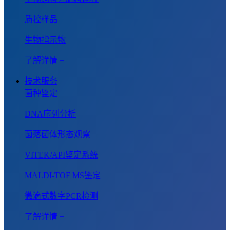
质控样品
生物指示物
了解详情 +
技术服务
菌种鉴定
DNA序列分析
菌落菌体形态观察
VITEK/API鉴定系统
MALDI-TOF MS鉴定
微滴式数字PCR检测
了解详情 +