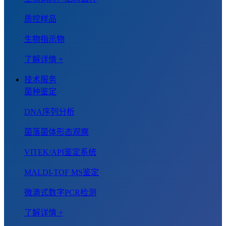
质控样品
生物指示物
了解详情 +
技术服务
菌种鉴定
DNA序列分析
菌落菌体形态观察
VITEK/API鉴定系统
MALDI-TOF MS鉴定
微滴式数字PCR检测
了解详情 +