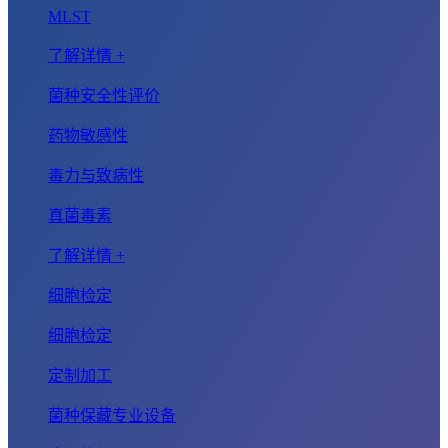
MLST
了解详情 +
菌种安全性评价
药物敏感性
毒力与致病性
真菌毒素
了解详情 +
细胞检定
细胞检定
定制加工
菌种保藏专业设备