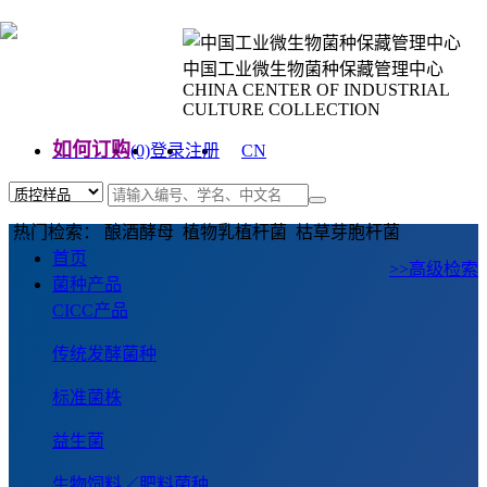
中国工业微生物菌种保藏管理中心
CHINA CENTER OF INDUSTRIAL
CULTURE COLLECTION
如何订购
(0)
登录
注册
CN
EN
热门检索： 酿酒酵母 植物乳植杆菌 枯草芽胞杆菌
首页
>>高级检索
菌种产品
CICC产品
传统发酵菌种
标准菌株
益生菌
生物饲料／肥料菌种