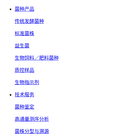
菌种产品
传统发酵菌种
标准菌株
益生菌
生物饲料／肥料菌种
质控样品
生物指示剂
技术服务
菌种鉴定
高通量测序分析
菌株分型与溯源