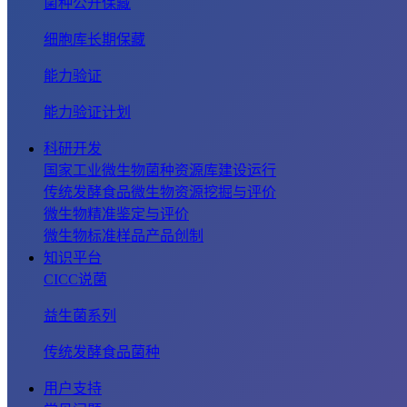
菌种公开保藏
细胞库长期保藏
能力验证
能力验证计划
科研开发
国家工业微生物菌种资源库建设运行
传统发酵食品微生物资源挖掘与评价
微生物精准鉴定与评价
微生物标准样品产品创制
知识平台
CICC说菌
益生菌系列
传统发酵食品菌种
用户支持