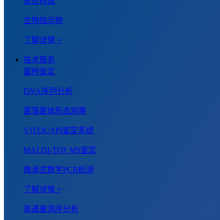
质控样品
生物指示物
了解详情 +
技术服务
菌种鉴定
DNA序列分析
菌落菌体形态观察
VITEK/API鉴定系统
MALDI-TOF MS鉴定
微滴式数字PCR检测
了解详情 +
高通量测序分析