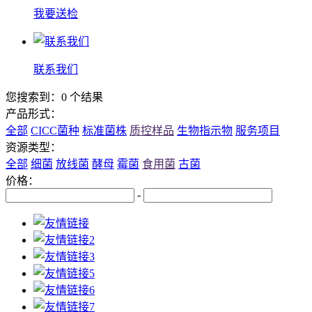
我要送检
联系我们
您搜索到：0 个结果
产品形式：
全部
CICC菌种
标准菌株
质控样品
生物指示物
服务项目
资源类型：
全部
细菌
放线菌
酵母
霉菌
食用菌
古菌
价格：
-