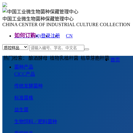
中国工业微生物菌种保藏管理中心
CHINA CENTER OF INDUSTRIAL CULTURE COLLECTION
如何订购
(0)
登录
注册
CN
EN
热门检索： 酿酒酵母 植物乳植杆菌 枯草芽胞杆菌
首页
菌种产品
CICC产品
传统发酵菌种
标准菌株
益生菌
生物饲料／肥料菌种