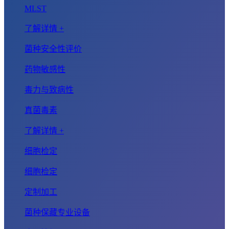
MLST
了解详情 +
菌种安全性评价
药物敏感性
毒力与致病性
真菌毒素
了解详情 +
细胞检定
细胞检定
定制加工
菌种保藏专业设备