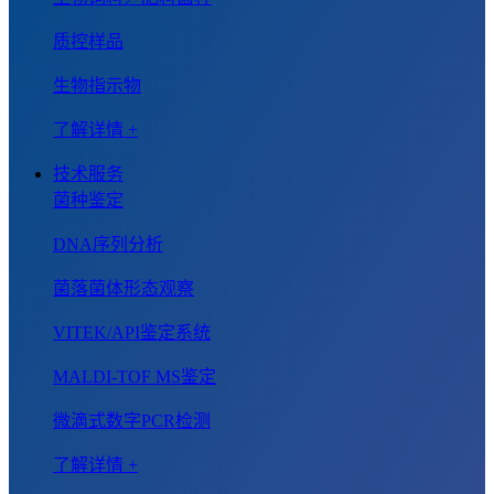
质控样品
生物指示物
了解详情 +
技术服务
菌种鉴定
DNA序列分析
菌落菌体形态观察
VITEK/API鉴定系统
MALDI-TOF MS鉴定
微滴式数字PCR检测
了解详情 +