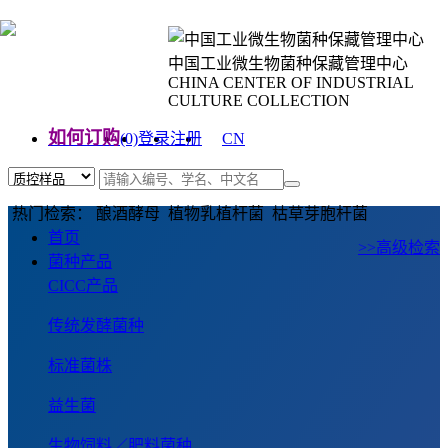
中国工业微生物菌种保藏管理中心
CHINA CENTER OF INDUSTRIAL
CULTURE COLLECTION
如何订购
(0)
登录
注册
CN
EN
热门检索： 酿酒酵母 植物乳植杆菌 枯草芽胞杆菌
首页
>>高级检索
菌种产品
CICC产品
传统发酵菌种
标准菌株
益生菌
生物饲料／肥料菌种