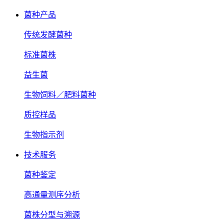
菌种产品
传统发酵菌种
标准菌株
益生菌
生物饲料／肥料菌种
质控样品
生物指示剂
技术服务
菌种鉴定
高通量测序分析
菌株分型与溯源