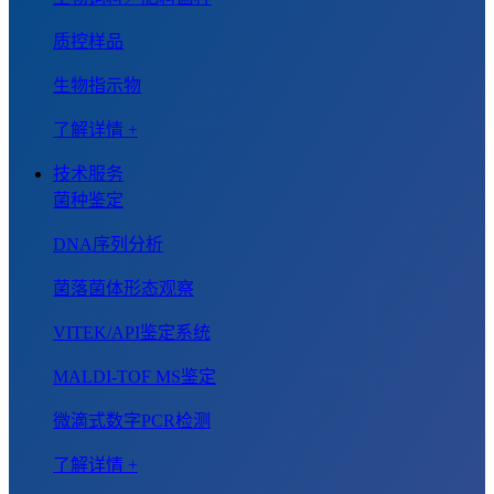
质控样品
生物指示物
了解详情 +
技术服务
菌种鉴定
DNA序列分析
菌落菌体形态观察
VITEK/API鉴定系统
MALDI-TOF MS鉴定
微滴式数字PCR检测
了解详情 +