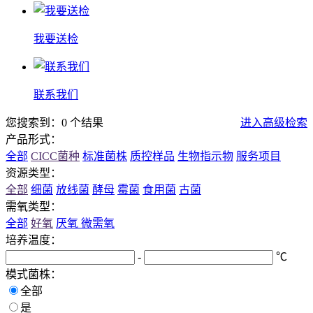
我要送检
联系我们
您搜索到：0 个结果
进入高级检索
产品形式：
全部
CICC菌种
标准菌株
质控样品
生物指示物
服务项目
资源类型：
全部
细菌
放线菌
酵母
霉菌
食用菌
古菌
需氧类型：
全部
好氧
厌氧
微需氧
培养温度：
-
℃
模式菌株：
全部
是