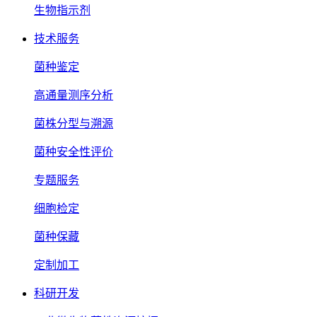
生物指示剂
技术服务
菌种鉴定
高通量测序分析
菌株分型与溯源
菌种安全性评价
专题服务
细胞检定
菌种保藏
定制加工
科研开发