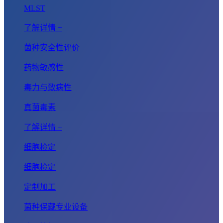
MLST
了解详情 +
菌种安全性评价
药物敏感性
毒力与致病性
真菌毒素
了解详情 +
细胞检定
细胞检定
定制加工
菌种保藏专业设备