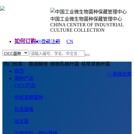
中国工业微生物菌种保藏管理中心
CHINA CENTER OF INDUSTRIAL
CULTURE COLLECTION
如何订购
(0)
登录
注册
CN
EN
热门检索： 酿酒酵母 植物乳植杆菌 枯草芽胞杆菌
首页
>>高级检索
菌种产品
CICC产品
传统发酵菌种
标准菌株
益生菌
生物饲料／肥料菌种