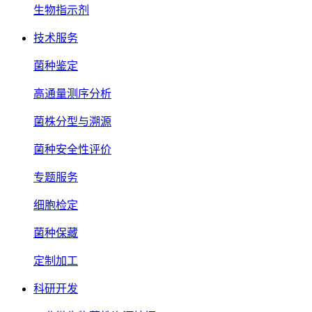
生物指示剂
技术服务
菌种鉴定
高通量测序分析
菌株分型与溯源
菌种安全性评价
专题服务
细胞检定
菌种保藏
定制加工
科研开发