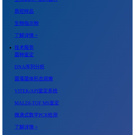
质控样品
生物指示物
了解详情 +
技术服务
菌种鉴定
DNA序列分析
菌落菌体形态观察
VITEK/API鉴定系统
MALDI-TOF MS鉴定
微滴式数字PCR检测
了解详情 +