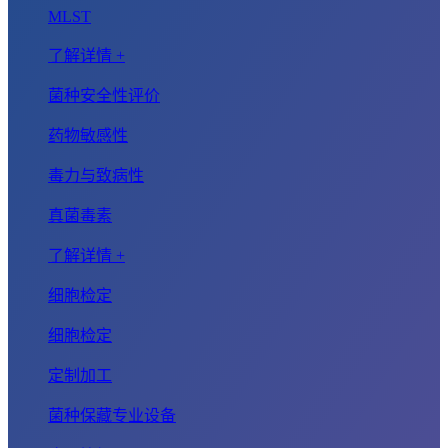
MLST
了解详情 +
菌种安全性评价
药物敏感性
毒力与致病性
真菌毒素
了解详情 +
细胞检定
细胞检定
定制加工
菌种保藏专业设备