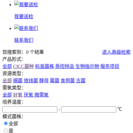
我要送检
联系我们
您搜索到：0 个结果
进入高级检索
产品形式：
全部
CICC菌种
标准菌株
质控样品
生物指示物
服务项目
资源类型：
全部
细菌
放线菌
酵母
霉菌
食用菌
古菌
需氧类型：
全部
好氧
厌氧
微需氧
培养温度：
-
℃
模式菌株：
全部
是