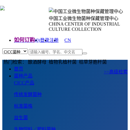
中国工业微生物菌种保藏管理中心
CHINA CENTER OF INDUSTRIAL
CULTURE COLLECTION
如何订购
(0)
登录
注册
CN
EN
热门检索： 酿酒酵母 植物乳植杆菌 枯草芽胞杆菌
首页
>>高级检索
菌种产品
CICC产品
传统发酵菌种
标准菌株
益生菌
生物饲料／肥料菌种