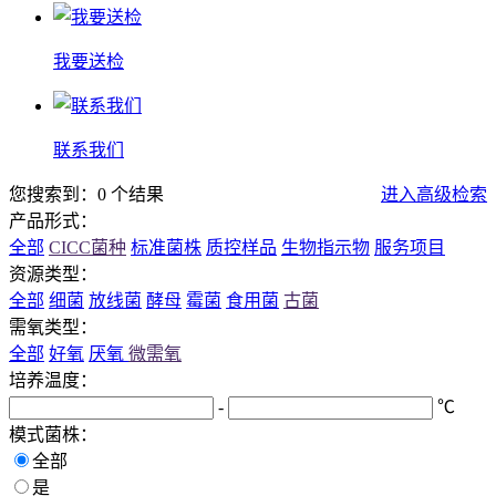
我要送检
联系我们
您搜索到：0 个结果
进入高级检索
产品形式：
全部
CICC菌种
标准菌株
质控样品
生物指示物
服务项目
资源类型：
全部
细菌
放线菌
酵母
霉菌
食用菌
古菌
需氧类型：
全部
好氧
厌氧
微需氧
培养温度：
-
℃
模式菌株：
全部
是