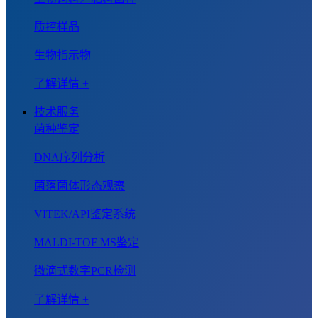
质控样品
生物指示物
了解详情 +
技术服务
菌种鉴定
DNA序列分析
菌落菌体形态观察
VITEK/API鉴定系统
MALDI-TOF MS鉴定
微滴式数字PCR检测
了解详情 +