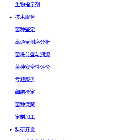
生物指示剂
技术服务
菌种鉴定
高通量测序分析
菌株分型与溯源
菌种安全性评价
专题服务
细胞检定
菌种保藏
定制加工
科研开发