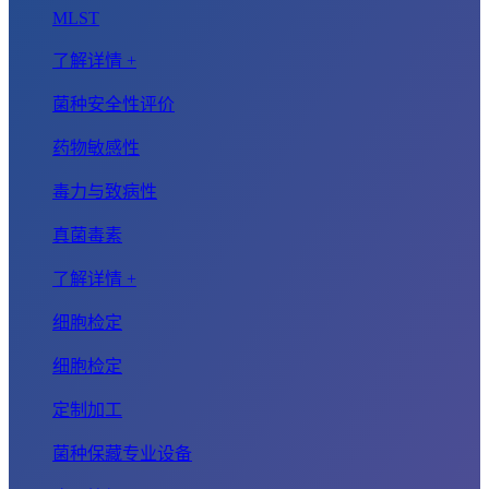
MLST
了解详情 +
菌种安全性评价
药物敏感性
毒力与致病性
真菌毒素
了解详情 +
细胞检定
细胞检定
定制加工
菌种保藏专业设备