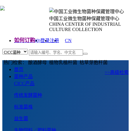
中国工业微生物菌种保藏管理中心
CHINA CENTER OF INDUSTRIAL
CULTURE COLLECTION
如何订购
(0)
登录
注册
CN
EN
热门检索： 酿酒酵母 植物乳植杆菌 枯草芽胞杆菌
首页
>>高级检索
菌种产品
CICC产品
传统发酵菌种
标准菌株
益生菌
生物饲料／肥料菌种