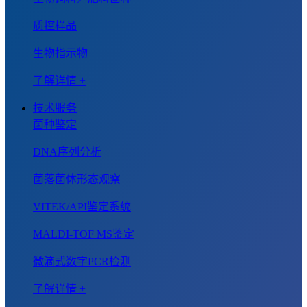
质控样品
生物指示物
了解详情 +
技术服务
菌种鉴定
DNA序列分析
菌落菌体形态观察
VITEK/API鉴定系统
MALDI-TOF MS鉴定
微滴式数字PCR检测
了解详情 +