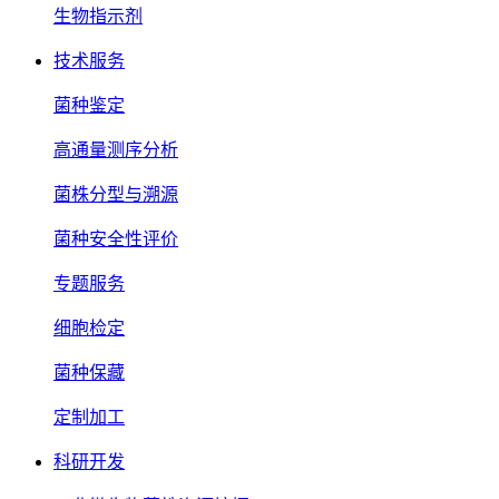
生物指示剂
技术服务
菌种鉴定
高通量测序分析
菌株分型与溯源
菌种安全性评价
专题服务
细胞检定
菌种保藏
定制加工
科研开发