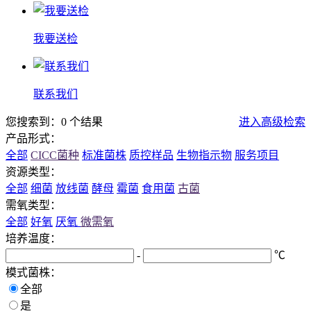
我要送检
联系我们
您搜索到：0 个结果
进入高级检索
产品形式：
全部
CICC菌种
标准菌株
质控样品
生物指示物
服务项目
资源类型：
全部
细菌
放线菌
酵母
霉菌
食用菌
古菌
需氧类型：
全部
好氧
厌氧
微需氧
培养温度：
-
℃
模式菌株：
全部
是