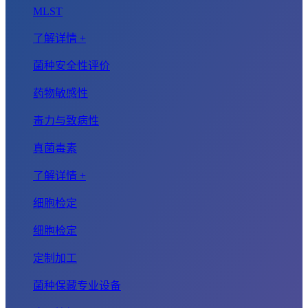
MLST
了解详情 +
菌种安全性评价
药物敏感性
毒力与致病性
真菌毒素
了解详情 +
细胞检定
细胞检定
定制加工
菌种保藏专业设备