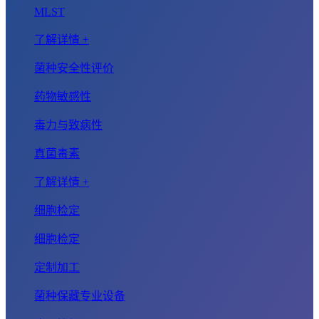
MLST
了解详情 +
菌种安全性评价
药物敏感性
毒力与致病性
真菌毒素
了解详情 +
细胞检定
细胞检定
定制加工
菌种保藏专业设备