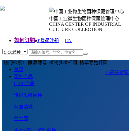
中国工业微生物菌种保藏管理中心
CHINA CENTER OF INDUSTRIAL
CULTURE COLLECTION
如何订购
(0)
登录
注册
CN
EN
热门检索： 酿酒酵母 植物乳植杆菌 枯草芽胞杆菌
首页
>>高级检索
菌种产品
CICC产品
传统发酵菌种
标准菌株
益生菌
生物饲料／肥料菌种