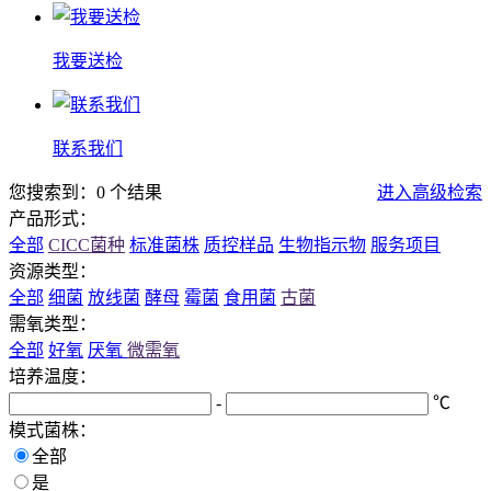
我要送检
联系我们
您搜索到：0 个结果
进入高级检索
产品形式：
全部
CICC菌种
标准菌株
质控样品
生物指示物
服务项目
资源类型：
全部
细菌
放线菌
酵母
霉菌
食用菌
古菌
需氧类型：
全部
好氧
厌氧
微需氧
培养温度：
-
℃
模式菌株：
全部
是