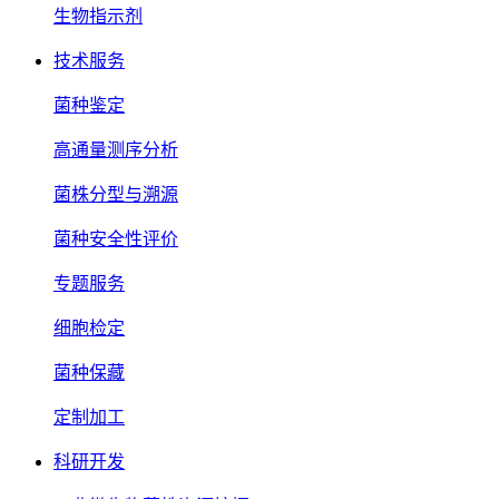
生物指示剂
技术服务
菌种鉴定
高通量测序分析
菌株分型与溯源
菌种安全性评价
专题服务
细胞检定
菌种保藏
定制加工
科研开发