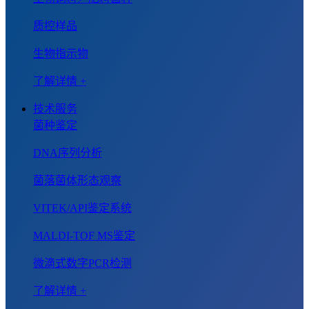
质控样品
生物指示物
了解详情 +
技术服务
菌种鉴定
DNA序列分析
菌落菌体形态观察
VITEK/API鉴定系统
MALDI-TOF MS鉴定
微滴式数字PCR检测
了解详情 +